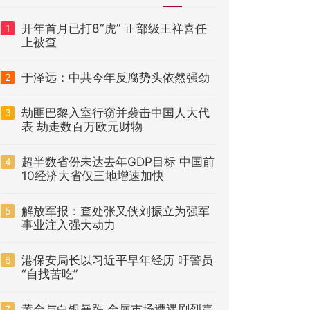
开年首月已打8“虎” 正部级王祥喜任
1
上被查
于泽远：中共今年反腐势头依然强劲
2
劫匪巴黎入室行窃并袭击中国人大代
3
表 劫走数百万欧元财物
超半数省份未达去年GDP目标 中国前
4
10经济大省仅三地增速加快
解放军报：查处张又侠刘振立为强军
5
事业注入强大动力
港保安局长以习近平早年经历 吁警员
6
“自找苦吃”
黄金与白银暴跌 金属市场遭遇剧烈震
7