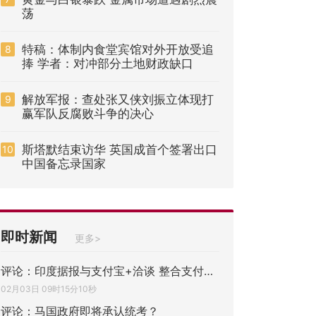
荡
特稿：体制内食堂宾馆对外开放受追
8
捧 学者：对冲部分土地财政缺口
解放军报：查处张又侠刘振立体现打
9
赢军队反腐败斗争的决心
斯塔默结束访华 英国成首个签署出口
10
中国备忘录国家
即时新闻
更多>
评论：印度据报与支付宝+洽谈 整合支付系统
02月03日 09时15分10秒
评论：马国政府即将承认统考？