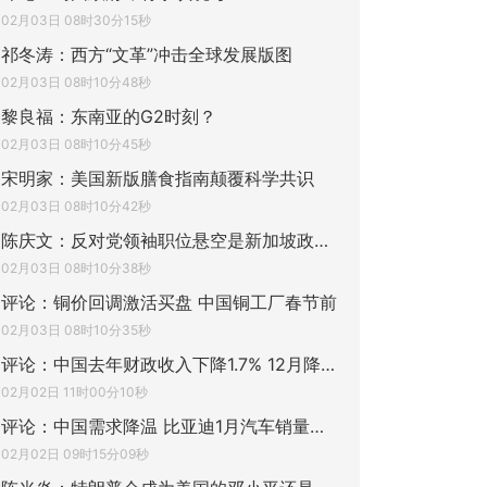
02月03日 08时30分15秒
祁冬涛：西方“文革”冲击全球发展版图
02月03日 08时10分48秒
黎良福：东南亚的G2时刻？
02月03日 08时10分45秒
宋明家：美国新版膳食指南颠覆科学共识
02月03日 08时10分42秒
陈庆文：反对党领袖职位悬空是新加坡政治发
02月03日 08时10分38秒
评论：铜价回调激活买盘 中国铜工厂春节前
02月03日 08时10分35秒
评论：中国去年财政收入下降1.7% 12月降25
02月02日 11时00分10秒
评论：中国需求降温 比亚迪1月汽车销量下滑
02月02日 09时15分09秒