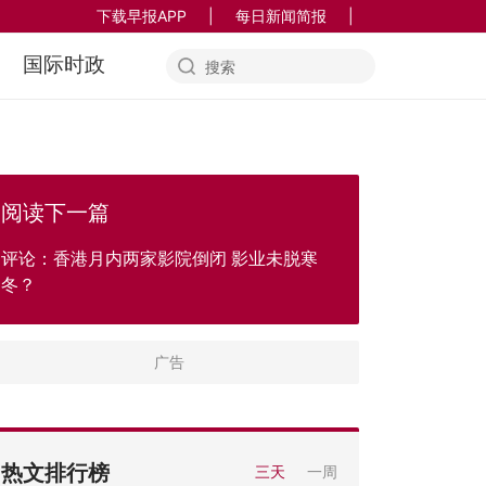
下载早报APP
|
每日新闻简报
|
国际时政
阅读下一篇
评论：香港月内两家影院倒闭 影业未脱寒
冬？
热文排行榜
三天
一周