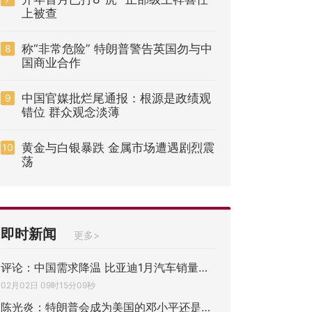
上被查
称“非常危险” 特朗普警告英国勿与中
8
国商业合作
中国官媒批烂尾通报：根源是政绩观
9
错位 群众观念淡薄
黄金与白银暴跌 金属市场遭遇剧烈震
10
荡
即时新闻
更多>
评论：中国需求降温 比亚迪1月汽车销量下滑
02月02日 09时15分09秒
陈光炎：特朗普会成为美国的邓小平还是戈尔