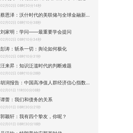
02月02日 08时30分14秒
蔡恩泽：沃什时代的美联储与全球金融新变局
02月02日 08时10分38秒
刘家明：学问——最重要学会提问
02月02日 08时10分34秒
彭涛：斩杀一切：舆论如何极化
02月02日 08时10分31秒
汪来昇：知识泛滥时代的判断难题
02月02日 08时10分28秒
胡润报告：中国高净值人群经济信心指数连降
02月01日 11时00分08秒
谭蕾：我们和债务的关系
02月01日 08时30分21秒
郭颖轩：我有四个挚友，你呢？
02月01日 08时30分18秒