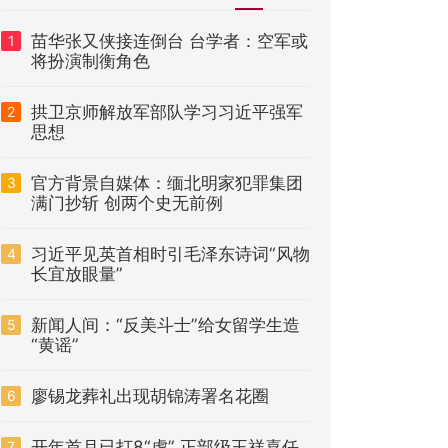
苗华张又侠接连倒台 台学者：空军或
1
将扮演制衡角色
拱卫京师解放军部队学习习近平强军
2
思想
官方背景自媒体：缅北明家犯罪集团
3
满门抄斩 创两个史无前例
习近平见英首相时引毛泽东诗词“风物
4
长宜放眼量”
新闻人间：“反美斗士”给女留学生造
5
“黄谣”
廖锡龙葬礼出现胡锦涛署名花圈
6
开年首月已打8“虎” 正部级王祥喜任
7