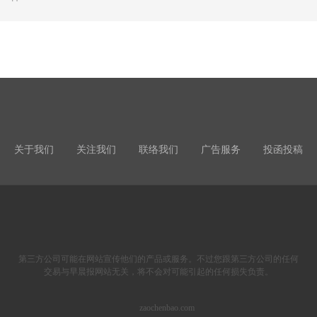
关于我们
关注我们
联络我们
广告服务
投函投稿
第三方公司可能在网站宣传他们的产品或服务。不过您跟第三方公司的任何
交易与早晨报网站无关，将不会对可能引起的任何损失负责。
zaochenbao.com