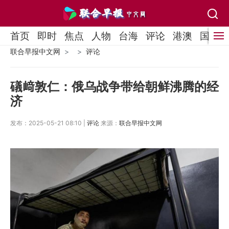
首页
即时
焦点
人物
台海
评论
港澳
国际
联合早报中文网
评论
礒﨑敦仁：俄乌战争带给朝鲜沸腾的经
济
发布：2025-05-21 08:10 |
评论
来源：
联合早报中文网