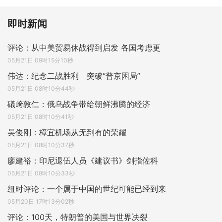
即时新闻
评论：从中美贸易休战得到启发 各国考虑更
05月21日 09时15分10秒
伟达：纪念二战胜利 突破“普京困局”
05月21日 08时10分44秒
礒﨑敦仁：俄乌战争带给朝鲜沸腾的经济
05月21日 08时10分41秒
吴俊刚：樟宜机场从无到有的荣耀
05月21日 08时10分37秒
廖建裕：印尼退伍人员《建议书》剑指佐科
05月21日 08时10分33秒
纽时评论：一个属于中国的世纪可能已经到来
05月20日 17时13分02秒
评论：100天，特朗普的美国与世界决裂