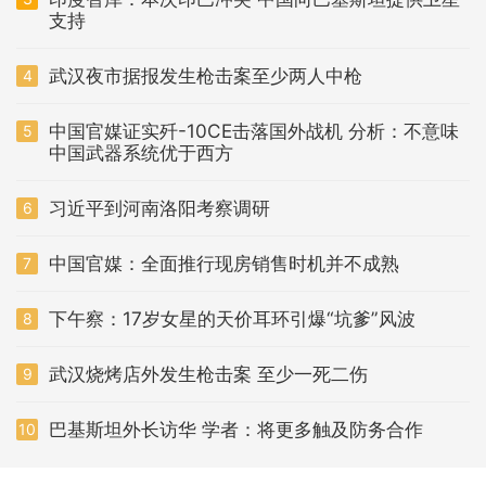
支持
武汉夜市据报发生枪击案至少两人中枪
4
中国官媒证实歼-10CE击落国外战机 分析：不意味
5
中国武器系统优于西方
习近平到河南洛阳考察调研
6
中国官媒：全面推行现房销售时机并不成熟
7
下午察：17岁女星的天价耳环引爆“坑爹”风波
8
武汉烧烤店外发生枪击案 至少一死二伤
9
巴基斯坦外长访华 学者：将更多触及防务合作
10