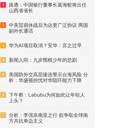
路透：中国银行董事长葛海蛟将出任
1
山西省省长
中美贸易休战后为达更广泛协议 两国
2
副外长通话
华为AI项目取消？安华：言之过早
3
新闻人间：九岁围棋少年的悲剧
4
美国防外交高层接连警示台海风险 分
5
析：华盛顿担忧对华阻吓能力下降
下午察：Labubu为何如此让年轻人
6
上头？
分析：李强东南亚之行 欲争取全球南
7
方共抗单边主义