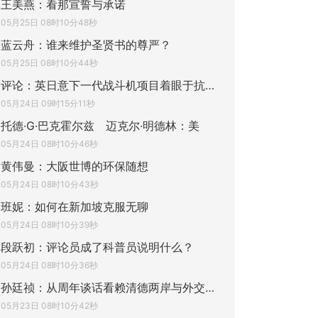
王美燕：看那宣誓与承诺
05月25日 08时10分48秒
蓝云舟：谁来维护圣贤书的尊严？
05月25日 08时10分44秒
评论：英日意下一代战斗机项目着眼于抗衡中
05月24日 09时15分11秒
托德·G·巴克霍尔兹 迈克尔·明德林：美
05月24日 08时10分46秒
黄伟曼：大阪世博的环保随想
05月24日 08时10分43秒
班妮：如何在新加坡克服无聊
05月24日 08时10分39秒
段跃初：评论员成了科普员说明什么？
05月24日 08时10分36秒
孙廷祯：从周年谈话看赖清德两岸与外交战略
05月23日 08时10分42秒