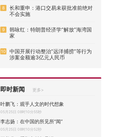
长和重申：港口交易未获批准前绝对
8
不会实施
韩咏红：特朗普经济学“解放”海湾国
9
家
中国开展行动整治“远洋捕捞”等行为
10
涉案金额逾3亿元人民币
即时新闻
更多>
叶鹏飞：观乎人文的时代想象
05月25日 08时10分55秒
李志扬：在中国的所见所“闻”
05月25日 08时10分52秒