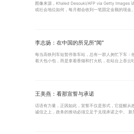
图像来源，Khaled Desouki/AFP via Getty I
或社会地位如何，每月都会收到一笔固定金额的现金。
李志扬：在中国的所见所“闻”
每当高铁列车短暂停靠车站，总有一群人匆忙下车：
着大包小包，而是拿着香烟和打火机，在站台上吞云
王美燕：看那宣誓与承诺
话语有力量，正因如此，宣誓不仅是形式，它提醒从
诚信之上，政务的推动必须立足于兑现承诺之中。 新