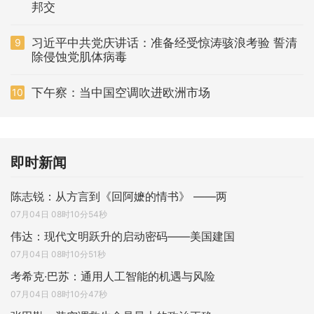
邦交
习近平中共党庆讲话：准备经受惊涛骇浪考验 誓清
9
除侵蚀党肌体病毒
下午察：当中国空调吹进欧洲市场
10
即时新闻
陈志锐：从方言到《回阿嬷的情书》 ——两
07月04日 08时10分54秒
伟达：现代文明跃升的启动密码——美国建国
07月04日 08时10分51秒
考希克·巴苏：通用人工智能的机遇与风险
07月04日 08时10分47秒