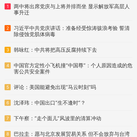
两中将出席党庆与上将并排而坐 显示解放军高层人
1
事升迁
习近平中共党庆讲话：准备经受惊涛骇浪考验 誓清
2
除侵蚀党肌体病毒
韩咏红：中共将把高压反腐持续下去
3
中国官方定性小飞机撞“中国尊”：个人原因造成的危
4
害公共安全案件
评论：美国能避免出现“马云时刻”吗
5
沈泽玮：中国出口“生不逢时”？
6
下午察：“走个面儿”风波里的清算冲动
7
巴拉圭：愿与北京发展贸易关系 但不会放弃与台湾
8