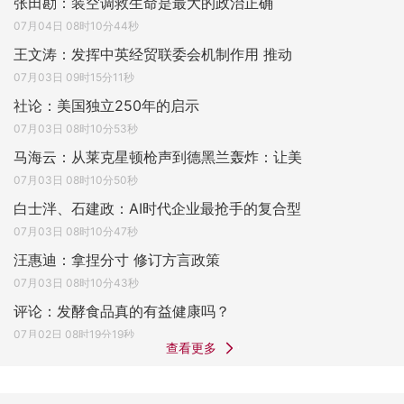
张田勘：装空调救生命是最大的政治正确
07月04日 08时10分44秒
王文涛：发挥中英经贸联委会机制作用 推动
07月03日 09时15分11秒
社论：美国独立250年的启示
07月03日 08时10分53秒
马海云：从莱克星顿枪声到德黑兰轰炸：让美
07月03日 08时10分50秒
白士泮、石建政：AI时代企业最抢手的复合型
07月03日 08时10分47秒
汪惠迪：拿捏分寸 修订方言政策
07月03日 08时10分43秒
评论：发酵食品真的有益健康吗？
07月02日 08时19分19秒
查看更多