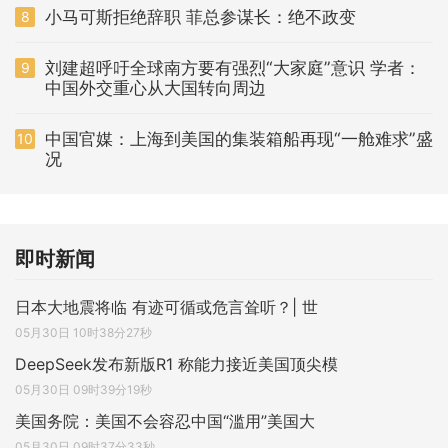
小马可斯拒绝辞职 菲总参谋长：绝不政变
8
刘建超呼吁全球南方要有强烈“大家庭”意识 学者：
9
中国外交重心从大国转向周边
中国官媒：上海到美国的集装箱船再现“一舱难求”盛
10
况
即时新闻
日本大地震将临 有迹可循或危言耸听？| 世
05月30日 10时38分27秒
DeepSeek发布新版R1 称能力接近美国顶尖模
05月30日 09时39分19秒
美国务院：美国不会容忍中国“滥用”美国大
05月30日 09时37分33秒