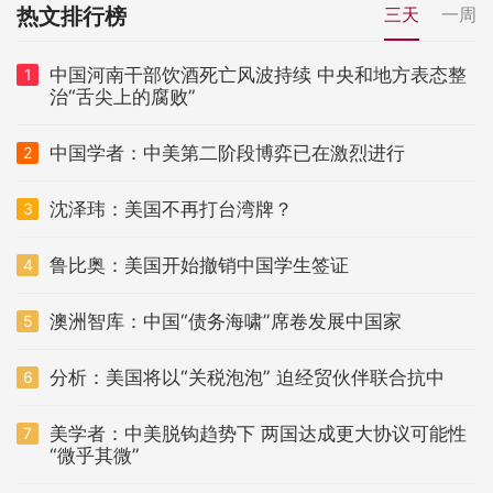
热文排行榜
三天
一周
中国河南干部饮酒死亡风波持续 中央和地方表态整
1
治“舌尖上的腐败”
中国学者：中美第二阶段博弈已在激烈进行
2
沈泽玮：美国不再打台湾牌？
3
鲁比奥：美国开始撤销中国学生签证
4
澳洲智库：中国“债务海啸”席卷发展中国家
5
分析：美国将以“关税泡泡” 迫经贸伙伴联合抗中
6
美学者：中美脱钩趋势下 两国达成更大协议可能性
7
“微乎其微”