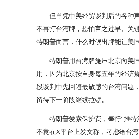
但单凭中美经贸谈判后的各种
不再打台湾牌，恐怕言之过早。关
特朗普而言，什么时候出牌能让美
特朗普用台湾牌施压北京向美
用，因为北京按自身每五年的经济
段谈判中先回避最敏感的台湾问题
留待下一阶段继续拉锯。
特朗普爱索保护费，奉行“推特
不意在X平台上发文称，考虑给台