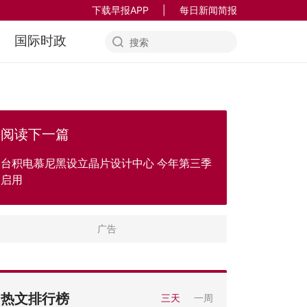
下载早报APP
|
每日新闻简报
国际时政
阅读下一篇
台积电慕尼黑设立晶片设计中心 今年第三季
启用
热文排行榜
三天
一周