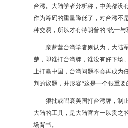
台湾。大陆学者分析称，中美都没
作为筹码的重量降低了，对台湾不
种交易，所以才有特朗普的“统一与
亲蓝营台湾学者则认为，大陆
楚，即谁打台湾牌，谁没有好下场
上打赢中国，台湾问题不会再成为
判的议题，并形容“这是一个很重要
狠批或唱衰美国打台湾牌，制
大陆的工具，是大陆官方一以贯之
场背书。