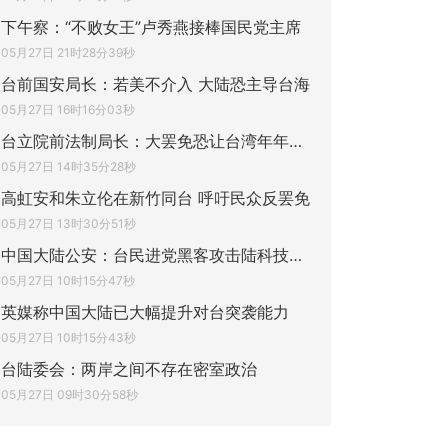
下午察：“不败女王”卢秀燕接棒国民党主席
05月27日 21时28分39秒
台前国安局长：若美不介入 大陆恐主导台海
05月27日 16时16分03秒
台立院前法制局长：大罢免恐让台湾年年选举
05月27日 14时35分28秒
高虹安和朱立伦在新竹同台 呼吁民众反罢免
05月27日 13时30分51秒
中国大陆公安：台民进党黑客攻击陆科技公司
05月27日 10时15分47秒
英媒称中国大陆已大幅提升对台突袭能力
05月27日 10时15分43秒
台陆委会：两岸之间不存在密室政治
05月27日 09时30分58秒