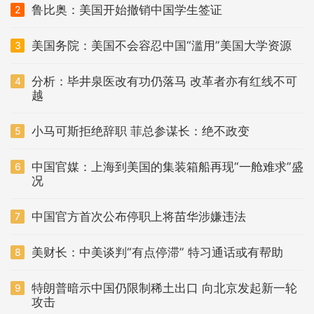
鲁比奥：美国开始撤销中国学生签证
2
美国务院：美国不会容忍中国“滥用”美国大学资源
3
分析：毕井泉医改有功仍落马 改革者亦有红线不可
4
越
小马可斯拒绝辞职 菲总参谋长：绝不政变
5
中国官媒：上海到美国的集装箱船再现“一舱难求”盛
6
况
中国官方首次公布停职上将苗华涉嫌违法
7
美财长：中美谈判“有点停滞” 特习通话或有帮助
8
特朗普暗示中国仍限制稀土出口 向北京发起新一轮
9
攻击