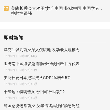
美防长香会首次用“共产中国”指称中国 中国学者：
10
挑衅性很强
即时新闻
乌克兰谈判前夕深入俄腹地 发动最大规模无
06月02日 07时58分14秒
围绕南中国海议题 菲防长强硬回击中方代表
06月02日 07时27分51秒
美防长要日本把军费从GDP2%增至5%
06月02日 07时27分48秒
于泽远：特朗普又送中国“神助攻”？
06月02日 07时27分42秒
韩国总统选举前夕 反华情绪高涨假消息泛滥