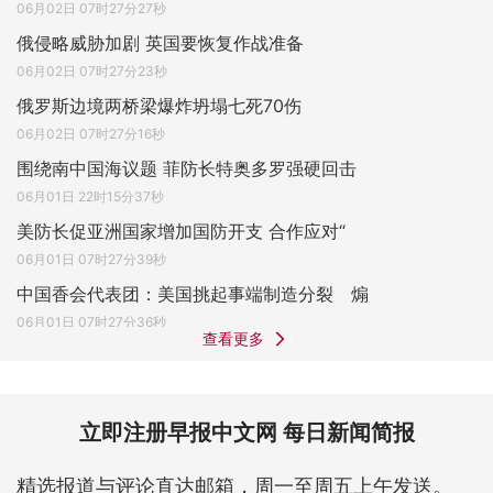
06月02日 07时27分27秒
俄侵略威胁加剧 英国要恢复作战准备
06月02日 07时27分23秒
俄罗斯边境两桥梁爆炸坍塌七死70伤
06月02日 07时27分16秒
围绕南中国海议题 菲防长特奥多罗强硬回击
06月01日 22时15分37秒
美防长促亚洲国家增加国防开支 合作应对“
06月01日 07时27分39秒
中国香会代表团：美国挑起事端制造分裂 煽
06月01日 07时27分36秒
查看更多
立即注册早报中文网 每日新闻简报
精选报道与评论直达邮箱，周一至周五上午发送。