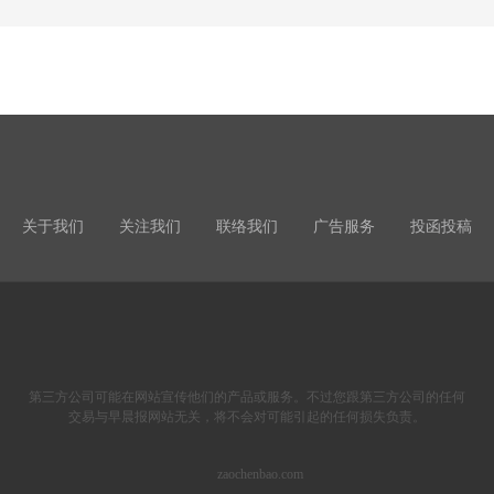
关于我们
关注我们
联络我们
广告服务
投函投稿
第三方公司可能在网站宣传他们的产品或服务。不过您跟第三方公司的任何
交易与早晨报网站无关，将不会对可能引起的任何损失负责。
zaochenbao.com