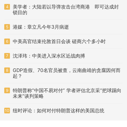
美学者：大陆若以导弹攻击台湾商港 即可达成封
4
锁目的
港媒：章立凡今年3月病逝
5
中美高官结束伦敦首日会谈 磋商六个多小时
6
沈泽玮：中美进入深水区近战肉搏
7
GDP造假、70名官员被查，云南曲靖的贪腐因何而
8
起？
特朗普称“中国不易对付” 学者评估北京采“把球踢向
9
未来”谈判策略
纽时评论：如何对付特朗普这样的美国总统
10