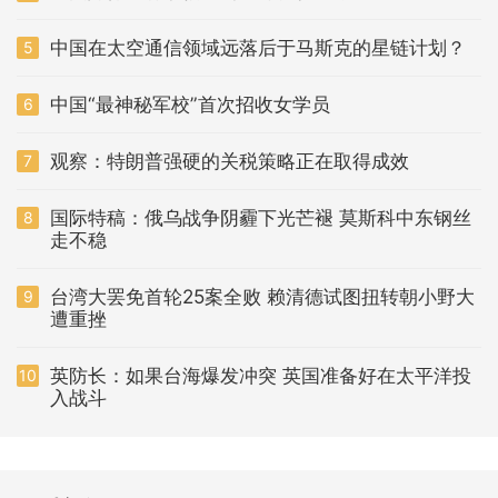
中国在太空通信领域远落后于马斯克的星链计划？
5
中国“最神秘军校”首次招收女学员
6
观察：特朗普强硬的关税策略正在取得成效
7
国际特稿：俄乌战争阴霾下光芒褪 莫斯科中东钢丝
8
走不稳
台湾大罢免首轮25案全败 赖清德试图扭转朝小野大
9
遭重挫
英防长：如果台海爆发冲突 英国准备好在太平洋投
10
入战斗