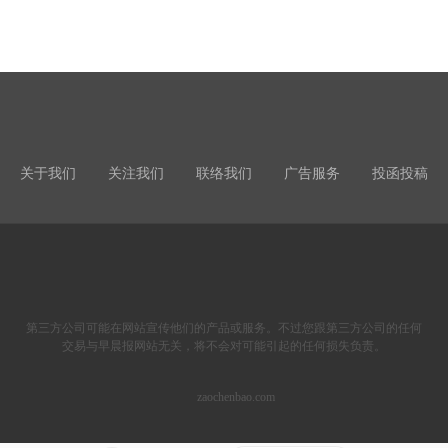
关于我们
关注我们
联络我们
广告服务
投函投稿
第三方公司可能在网站宣传他们的产品或服务。不过您跟第三方公司的任何
交易与早晨报网站无关，将不会对可能引起的任何损失负责。
zaochenbao.com