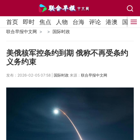
首页
即时
焦点
人物
台海
评论
港澳
国际
联合早报中文网
国际时政
美俄核军控条约到期 俄称不再受条约
义务约束
发布：2026-02-05 07:58 |
国际时政
来源：
联合早报中文网