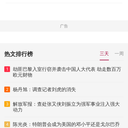
热文排行榜
三天
一周
劫匪巴黎入室行窃并袭击中国人大代表 劫走数百万
1
欧元财物
杨丹旭：调查记者刘虎的消失
2
解放军报：查处张又侠刘振立为强军事业注入强大
3
动力
陈光炎：特朗普会成为美国的邓小平还是戈尔巴乔
4