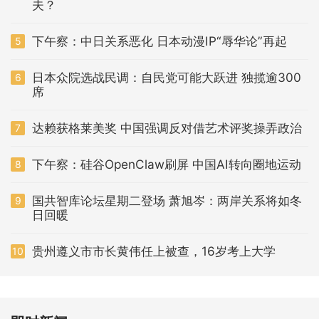
夫？
下午察：中日关系恶化 日本动漫IP“辱华论”再起
5
日本众院选战民调：自民党可能大跃进 独揽逾300
6
席
达赖获格莱美奖 中国强调反对借艺术评奖操弄政治
7
下午察：硅谷OpenClaw刷屏 中国AI转向圈地运动
8
国共智库论坛星期二登场 萧旭岑：两岸关系将如冬
9
日回暖
贵州遵义市市长黄伟任上被查，16岁考上大学
10