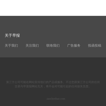
关于早报
关于我们
关注我们
联络我们
广告服务
投函投稿
第三方公司可能在网站宣传他们的产品或服务。不过您跟第三方公司的任何
交易与早晨报网站无关，将不会对可能引起的任何损失负责。
zaochenbao.com