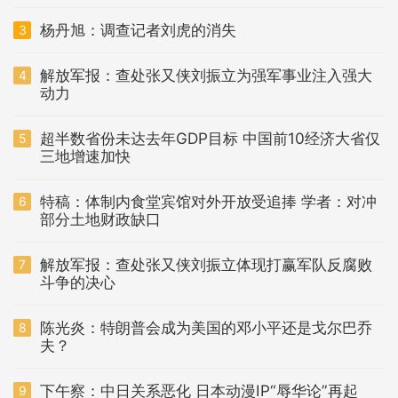
杨丹旭：调查记者刘虎的消失
3
解放军报：查处张又侠刘振立为强军事业注入强大
4
动力
超半数省份未达去年GDP目标 中国前10经济大省仅
5
三地增速加快
特稿：体制内食堂宾馆对外开放受追捧 学者：对冲
6
部分土地财政缺口
解放军报：查处张又侠刘振立体现打赢军队反腐败
7
斗争的决心
陈光炎：特朗普会成为美国的邓小平还是戈尔巴乔
8
夫？
下午察：中日关系恶化 日本动漫IP“辱华论”再起
9