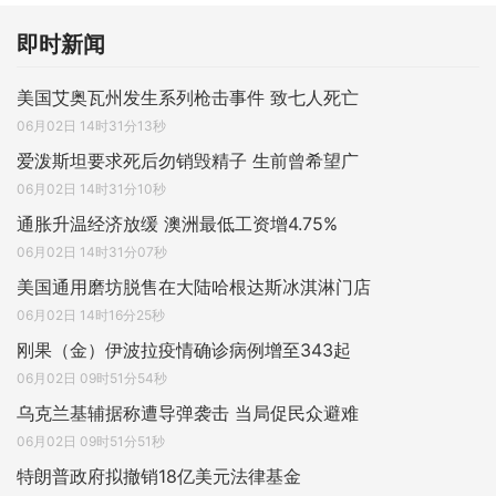
即时新闻
美国艾奥瓦州发生系列枪击事件 致七人死亡
06月02日 14时31分13秒
爱泼斯坦要求死后勿销毁精子 生前曾希望广
06月02日 14时31分10秒
通胀升温经济放缓 澳洲最低工资增4.75%
06月02日 14时31分07秒
美国通用磨坊脱售在大陆哈根达斯冰淇淋门店
06月02日 14时16分25秒
刚果（金）伊波拉疫情确诊病例增至343起
06月02日 09时51分54秒
乌克兰基辅据称遭导弹袭击 当局促民众避难
06月02日 09时51分51秒
特朗普政府拟撤销18亿美元法律基金