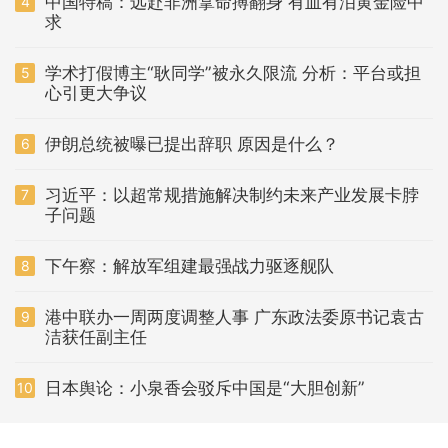
中国特稿：远赴非洲拿命搏翻身 有血有泪黄金险中
4
求
学术打假博主“耿同学”被永久限流 分析：平台或担
5
心引更大争议
伊朗总统被曝已提出辞职 原因是什么？
6
习近平：以超常规措施解决制约未来产业发展卡脖
7
子问题
下午察：解放军组建最强战力驱逐舰队
8
港中联办一周两度调整人事 广东政法委原书记袁古
9
洁获任副主任
日本舆论：小泉香会驳斥中国是“大胆创新”
10