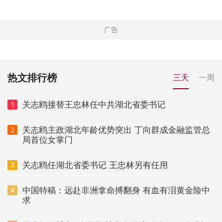
热文排行榜
三天
一周
关志鸥接替王忠林任中共湖北省委书记
1
关志鸥主政湖北年龄优势突出 丁向群成金融监管总
2
局首位女掌门
关志鸥任湖北省委书记 王忠林另有任用
3
中国特稿：远赴非洲拿命搏翻身 有血有泪黄金险中
4
求