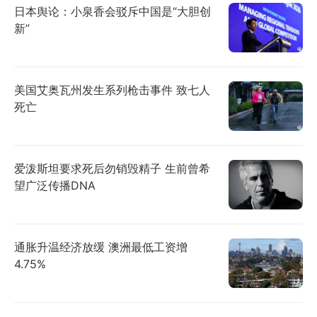
日本舆论：小泉香会驳斥中国是“大胆创
新”
美国艾奥瓦州发生系列枪击事件 致七人
死亡
爱泼斯坦要求死后勿销毁精子 生前曾希
望广泛传播DNA
通胀升温经济放缓 澳洲最低工资增
4.75%