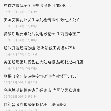
在首尔喂鸽子？违规者最高可罚840元
06月02日 14时31分17秒
美国艾奥瓦州发生系列枪击事件 致七人死亡
06月02日 14时31分13秒
爱泼斯坦要求死后勿销毁精子 生前曾希望广
06月02日 14时31分10秒
通胀升温经济放缓 澳洲最低工资增4.75%
06月02日 14时31分07秒
美国通用磨坊脱售在大陆哈根达斯冰淇淋门店
06月02日 14时16分25秒
刚果（金）伊波拉疫情确诊病例增至343起
06月02日 09时51分54秒
乌克兰基辅据称遭导弹袭击 当局促民众避难
06月02日 09时51分51秒
特朗普政府拟撤销18亿美元法律基金
06月02日 09时51分48秒