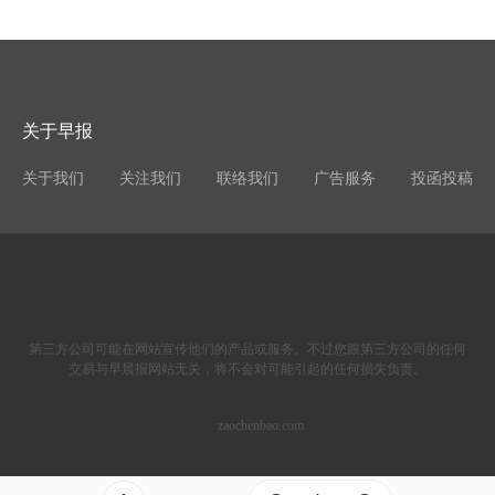
关于早报
关于我们
关注我们
联络我们
广告服务
投函投稿
第三方公司可能在网站宣传他们的产品或服务。不过您跟第三方公司的任何
交易与早晨报网站无关，将不会对可能引起的任何损失负责。
zaochenbao.com