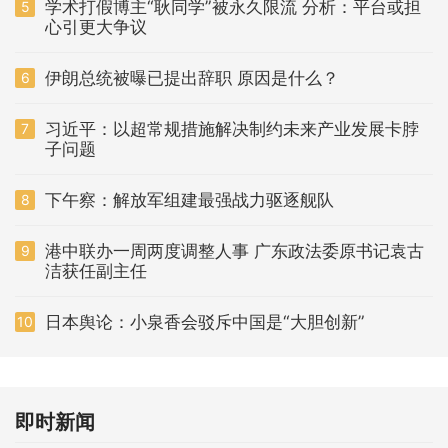
学术打假博主“耿同学”被永久限流 分析：平台或担
5
心引更大争议
伊朗总统被曝已提出辞职 原因是什么？
6
习近平：以超常规措施解决制约未来产业发展卡脖
7
子问题
下午察：解放军组建最强战力驱逐舰队
8
港中联办一周两度调整人事 广东政法委原书记袁古
9
洁获任副主任
日本舆论：小泉香会驳斥中国是“大胆创新”
10
即时新闻