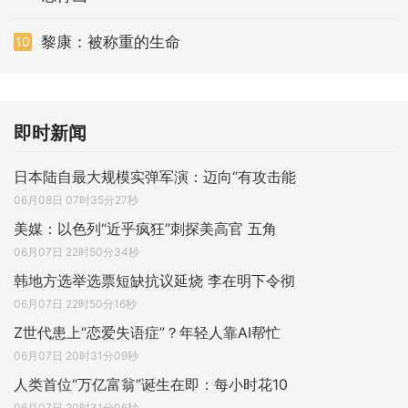
黎康：被称重的生命
10
即时新闻
日本陆自最大规模实弹军演：迈向“有攻击能
06月08日 07时35分27秒
美媒：以色列“近乎疯狂”刺探美高官 五角
06月07日 22时50分34秒
韩地方选举选票短缺抗议延烧 李在明下令彻
06月07日 22时50分16秒
Z世代患上“恋爱失语症”？年轻人靠AI帮忙
06月07日 20时31分09秒
人类首位“万亿富翁”诞生在即：每小时花10
06月07日 20时31分06秒