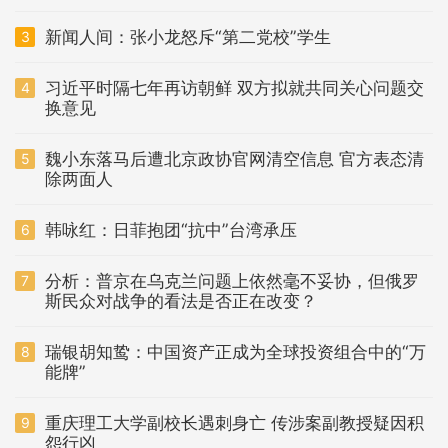
新闻人间：张小龙怒斥“第二党校”学生
3
习近平时隔七年再访朝鲜 双方拟就共同关心问题交
4
换意见
魏小东落马后遭北京政协官网清空信息 官方表态清
5
除两面人
韩咏红：日菲抱团“抗中”台湾承压
6
分析：普京在乌克兰问题上依然毫不妥协，但俄罗
7
斯民众对战争的看法是否正在改变？
瑞银胡知鸷：中国资产正成为全球投资组合中的“万
8
能牌”
重庆理工大学副校长遇刺身亡 传涉案副教授疑因积
9
怨行凶