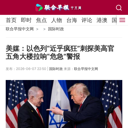
首页
即时
焦点
人物
台海
评论
港澳
国际
联合早报中文网
国际时政
美媒：以色列“近乎疯狂”刺探美高官
五角大楼拉响“危急”警报
发布：2026-06-07 22:50 |
国际时政
来源：
联合早报中文网