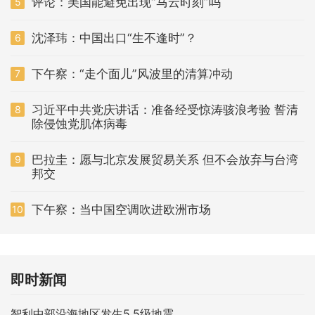
评论：美国能避免出现“马云时刻”吗
5
沈泽玮：中国出口“生不逢时”？
6
下午察：“走个面儿”风波里的清算冲动
7
习近平中共党庆讲话：准备经受惊涛骇浪考验 誓清
8
除侵蚀党肌体病毒
巴拉圭：愿与北京发展贸易关系 但不会放弃与台湾
9
邦交
下午察：当中国空调吹进欧洲市场
10
即时新闻
智利中部沿海地区发生5.5级地震