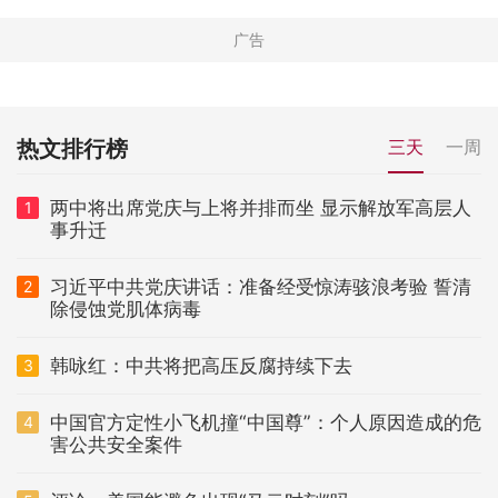
热文排行榜
三天
一周
两中将出席党庆与上将并排而坐 显示解放军高层人
1
事升迁
习近平中共党庆讲话：准备经受惊涛骇浪考验 誓清
2
除侵蚀党肌体病毒
韩咏红：中共将把高压反腐持续下去
3
中国官方定性小飞机撞“中国尊”：个人原因造成的危
4
害公共安全案件