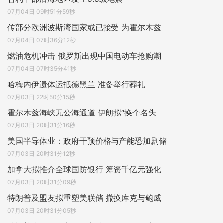
07月04日 09时51分59秒
传部分欧洲波斯湾国家或已接受 为霍尔木兹
07月04日 07时36分12秒
燃油危机冲击 俄罗斯出现中国电动车抢购潮
07月04日 07时35分41秒
哈梅内伊遗体运抵德黑兰 准备举行葬礼
07月03日 22时50分15秒
霍尔木兹海峡无公海通道 伊朗拟“换个名头
07月03日 20时31分16秒
美国半导体业：政府干预价格与产能恐加剧储
07月03日 20时31分12秒
加拿大拟推介全球国防银行 筹资千亿元强化
07月03日 20时31分09秒
特朗普及盟友拟重塑美联储 撤换库克与鲍威
07月03日 20时31分05秒