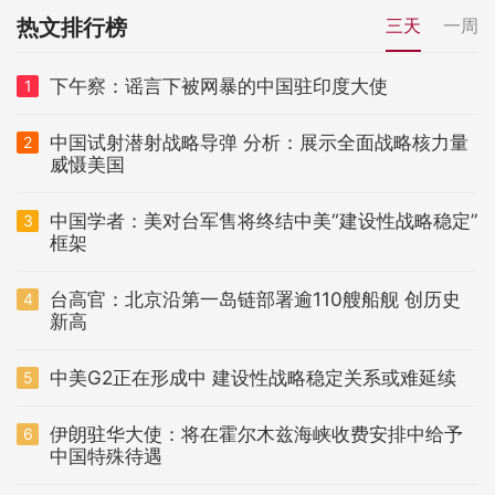
热文排行榜
三天
一周
下午察：谣言下被网暴的中国驻印度大使
1
中国试射潜射战略导弹 分析：展示全面战略核力量
2
威慑美国
中国学者：美对台军售将终结中美“建设性战略稳定”
3
框架
台高官：北京沿第一岛链部署逾110艘船舰 创历史
4
新高
中美G2正在形成中 建设性战略稳定关系或难延续
5
伊朗驻华大使：将在霍尔木兹海峡收费安排中给予
6
中国特殊待遇