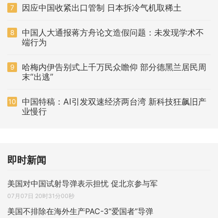
因应中国收紧出口管制 日本拆冷气机取稀土
7
中国人大通报蒋方舟论文造假问题：未发现学术不
8
端行为
哈梅内伊告别式上千万民众瞻仰 部分德黑兰居民周
9
末“出逃”
中国特稿：AI引发双速经济两台湾 新科技狂飙旧产
10
业慢行
即时新闻
美国对中国试射导弹表示担忧 促北京参与军
07月07日 20时31分00秒
美国不排除在海外生产PAC-3“爱国者”导弹