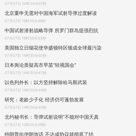
07月07日 20时30分57秒
北京重申无需对中国海军试射导弹过度解读
07月07日 16时35分48秒
中国试射潜射战略导弹 所罗门群岛提强烈抗
07月07日 16时35分33秒
美国独立日烟花使华盛顿特区顿成全球最污染
07月07日 14时30分50秒
日本舆论质疑高市早苗“轻视国会”
07月07日 14时30分47秒
以色列外长：以方坚持解除哈马斯武装
07月07日 14时30分44秒
研究：老龄少子化 经济仍可蓬勃发展
07月07日 14时30分40秒
北约秘书长：导弹试射说明“不能对中国天真
07月07日 12时00分26秒
特朗普向伊朗放话 不达成协议就彻底了结