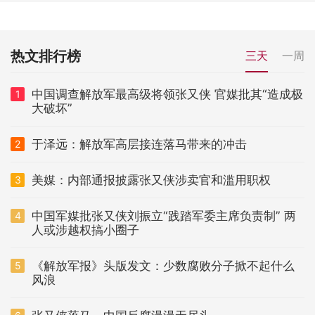
热文排行榜
三天
一周
中国调查解放军最高级将领张又侠 官媒批其“造成极
1
大破坏”
于泽远：解放军高层接连落马带来的冲击
2
美媒：内部通报披露张又侠涉卖官和滥用职权
3
中国军媒批张又侠刘振立“践踏军委主席负责制” 两
4
人或涉越权搞小圈子
《解放军报》头版发文：少数腐败分子掀不起什么
5
风浪