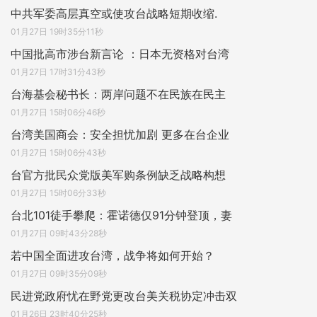
中共军委高层真空或使攻台战略短期收缩.
01月27日 19时35分11秒
中国批高市涉台新言论 ：日本无资格对台湾
01月27日 17时31分43秒
台海基会秘书长：两岸问题不在民族在民主
01月27日 15时06分46秒
台湾美国商会：安全担忧加剧 更多在台企业
01月27日 15时06分43秒
台官方批民众党版美军购条例缺乏战略构想
01月27日 15时06分33秒
台北101徒手攀爬：霍诺德仅91分钟登顶，妻
01月27日 09时43分28秒
若中国全面进攻台湾，战争将如何开始？
01月27日 09时35分09秒
民进党政府忧在野党更改台美关税协定冲击双
01月26日 23时40分25秒