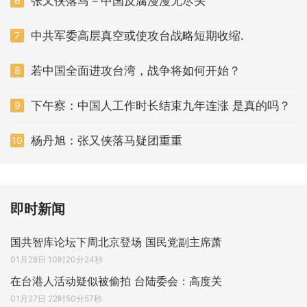
张又侠落马－中国反腐漫漫无尽头
6
中共军委高层真空或使攻台战略短期收缩.
7
若中国全面进攻台湾，战争将如何开始？
8
下午察：中国人工作时长结束九年连涨 是真的吗？
9
杨丹旭：张又侠落马疑团重重
10
即时新闻
国共智库论坛下周北京登场 国民党副主席萧
01月28日 10时20分24秒
在台港人活动疑似被偷拍 台陆委会：高度关
01月27日 22时50分57秒