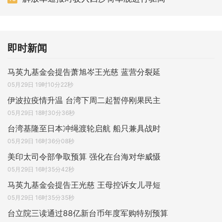
即时新闻
马英九基金会提告萧旭岑王光慈 蓝营分裂延
05月29日 19时10分22秒
伊波拉疫情升温 台湾下周二起暂停刚果民主
05月29日 18时30分36秒
台湾基隆至日本冲绳渡轮启航 船只兼具战时
05月29日 16时36分08秒
美印太司令部争取预算 强化在台海对华威慑
05月29日 16时35分42秒
马英九基金会提告王光慈 王母控诉女儿寻短
05月29日 16时35分35秒
台立院三读通过88亿新台币年度军购特别预算