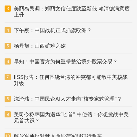
美丽岛民调：郑丽文信任度跌至新低 赖清德满意度
3
上升
下午察：中国战机正式插旗欧洲？
4
杨丹旭：山西矿难之殇
5
早知：中国官方为何重拳整治境外股票交易？
6
IISS报告：任何围绕台湾的冲突都可能致中美核战
7
升级
沈泽玮：中国民企AI人才走向“核专家式管理”？
8
美司令称韩国为遏华“匕首” 中使馆：你想挑战中美
9
元首共识？
解放军通报对驶入西沙荷军舰进行驱离
10