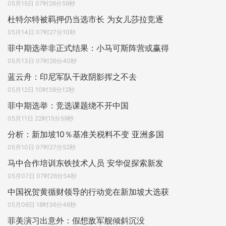
05月15日 07时26分59秒
杜特尔特被羁押仍当选市长 为女儿莎拉竞逐
05月14日 07时27分10秒
菲中期选举非正式结果：小马可斯阵营或赢得
05月13日 07时26分40秒
蓝云舟：印尼军队干政阴影挥之不去
05月12日 10时38分12秒
菲中期选举：竞选课题绕不开中国
05月11日 22时15分59秒
分析：新加坡10％基准关税料不变 亚洲多国
05月10日 07时27分52秒
马中合作培训东铁技术人员 安华促探索新发
05月07日 07时26分54秒
中国祝贺黄循财领导的行动党在新加坡大选获
05月06日 18时36分46秒
菲美演习出意外：假想敌军舰倾斜沉没