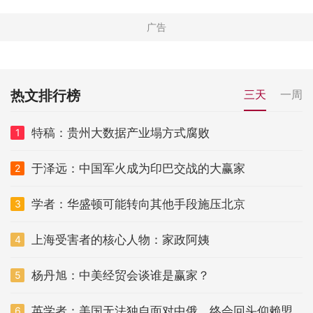
热文排行榜
三天
一周
特稿：贵州大数据产业塌方式腐败
1
于泽远：中国军火成为印巴交战的大赢家
2
学者：华盛顿可能转向其他手段施压北京
3
上海受害者的核心人物：家政阿姨
4
杨丹旭：中美经贸会谈谁是赢家？
5
英学者：美国无法独自面对中俄 终会回头仰赖盟
6