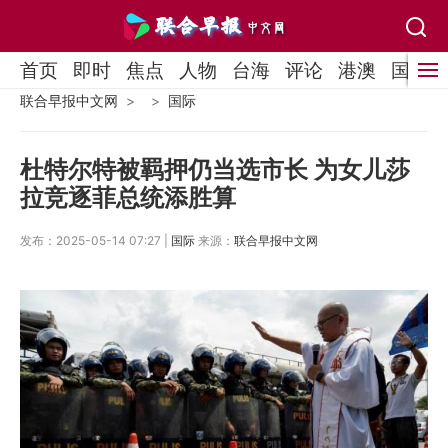
首页
即时
焦点
人物
台海
评论
港澳
国际
联合早报中文网
国际
杜特尔特被羁押仍当选市长 为女儿莎
拉竞逐菲总统添胜算
发布：2025-05-14 07:27 |
国际
来源：
联合早报中文网