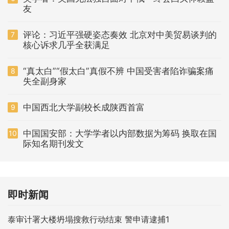
友
评论：习近平强硬姿态奏效 北京对中美贸易谈判的
7
核心诉求几乎全获满足
“真太白”“假太白”真假不辨 中国受害者陷诈骗案痛
8
失全副身家
中国西北大学副校长成陕西首富
9
中国国安部：大学学者以内部数据为筹码 换取在国
10
际知名期刊发文
即时新闻
泰审计署大楼坍塌搜救行动结束 警申请逮捕1