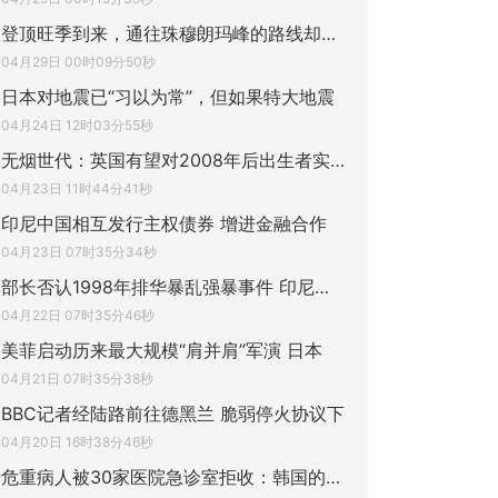
登顶旺季到来，通往珠穆朗玛峰的路线却被巨
04月29日 00时09分50秒
日本对地震已“习以为常”，但如果特大地震
04月24日 12时03分55秒
无烟世代：英国有望对2008年后出生者实施终
04月23日 11时44分41秒
印尼中国相互发行主权债券 增进金融合作
04月23日 07时35分34秒
部长否认1998年排华暴乱强暴事件 印尼法院
04月22日 07时35分46秒
美菲启动历来最大规模“肩并肩”军演 日本
04月21日 07时35分38秒
BBC记者经陆路前往德黑兰 脆弱停火协议下
04月20日 16时38分46秒
危重病人被30家医院急诊室拒收：韩国的医疗