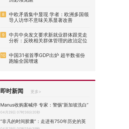
中欧矛盾集中显现 学者：欧洲多国领
8
导人访华不意味关系显著改善
中共中央发文要求新就业群体跟党走
9
分析：反映相关群体管理的政治定位
中国31省首季GDP出炉 超半数省份
10
跑输全国增速
即时新闻
更多>
Manus收购案喊停 专家：警惕“新加坡洗白”
04月29日 07时36分20秒
“非凡的时间胶囊”：走进有750年历史的英
04月29日 00时15分39秒