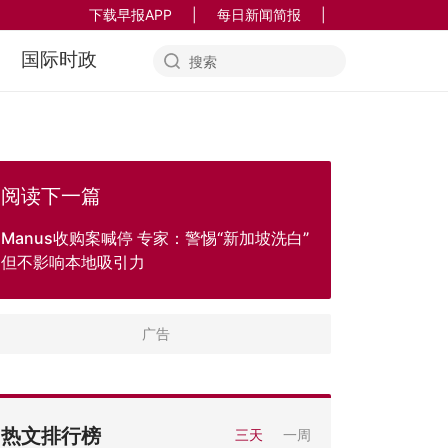
下载早报APP
|
每日新闻简报
|
国际时政
阅读下一篇
Manus收购案喊停 专家：警惕“新加坡洗白”
但不影响本地吸引力
热文排行榜
三天
一周