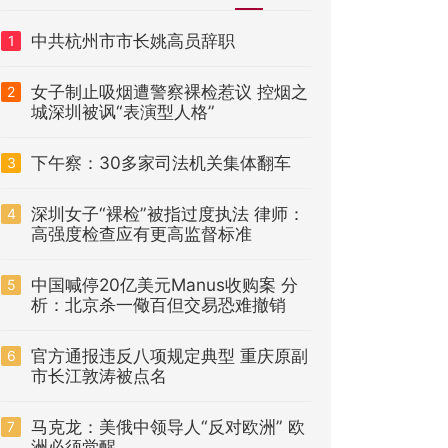
中共杭州市市长姚高员辞职
1
女子制止吸烟遭警察裸检惹议 控烟之
2
城深圳被讽“表演型人格”
下午察：30多家司法机关集体翻车
3
深圳女子“裸检”被指过度执法 律师：
4
高强度检查应有更高监督标准
中国喊停20亿美元Manus收购案 分
5
析：北京杀一儆百但交易恐难撤销
官方通报违反八项规定典型 重庆原副
6
市长江敦涛被点名
马克龙：美俄中领导人“反对欧洲” 欧
7
洲必须觉醒