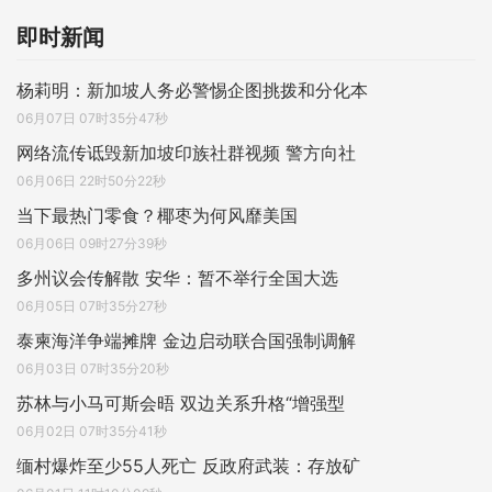
即时新闻
杨莉明：新加坡人务必警惕企图挑拨和分化本
06月07日 07时35分47秒
网络流传诋毁新加坡印族社群视频 警方向社
06月06日 22时50分22秒
当下最热门零食？椰枣为何风靡美国
06月06日 09时27分39秒
多州议会传解散 安华：暂不举行全国大选
06月05日 07时35分27秒
泰柬海洋争端摊牌 金边启动联合国强制调解
06月03日 07时35分20秒
苏林与小马可斯会晤 双边关系升格“增强型
06月02日 07时35分41秒
缅村爆炸至少55人死亡 反政府武装：存放矿