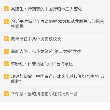
高建生：特朗普的中国行昭示三大变化
4
习近平时隔七年再访朝鲜 双方拟就共同关心问题交
5
换意见
蔡奇出任中共中央党校校长
6
新闻人间：张小龙怒斥“第二党校”学生
7
韩咏红：日菲抱团“抗中”台湾承压
8
瑞银胡知鸷：中国资产正成为全球投资组合中的“万
9
能牌”
下午察：当赖清德把小红书批判一番
10