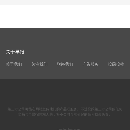
关于早报
关于我们
关注我们
联络我们
广告服务
投函投稿
第三方公司可能在网站宣传他们的产品或服务。不过您跟第三方公司的任何
交易与早晨报网站无关，将不会对可能引起的任何损失负责。
zaochenbao.com