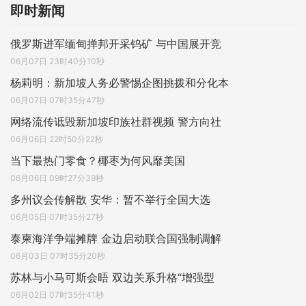
即时新闻
俄罗斯进军缅甸掸邦开采钨矿 与中国展开竞
06月07日 23时40分10秒
杨莉明：新加坡人务必警惕企图挑拨和分化本
06月07日 07时35分47秒
网络流传诋毁新加坡印族社群视频 警方向社
06月06日 22时50分22秒
当下最热门零食？椰枣为何风靡美国
06月06日 09时27分39秒
多州议会传解散 安华：暂不举行全国大选
06月05日 07时35分27秒
泰柬海洋争端摊牌 金边启动联合国强制调解
06月03日 07时35分20秒
苏林与小马可斯会晤 双边关系升格“增强型
06月02日 07时35分41秒