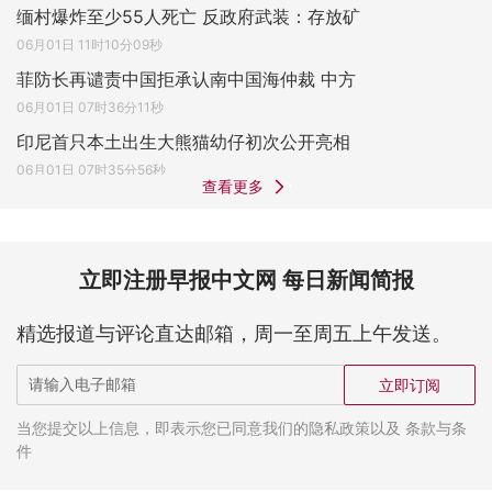
缅村爆炸至少55人死亡 反政府武装：存放矿
06月01日 11时10分09秒
菲防长再谴责中国拒承认南中国海仲裁 中方
06月01日 07时36分11秒
印尼首只本土出生大熊猫幼仔初次公开亮相
06月01日 07时35分56秒
查看更多
立即注册早报中文网 每日新闻简报
精选报道与评论直达邮箱，周一至周五上午发送。
立即订阅
当您提交以上信息，即表示您已同意我们的隐私政策以及 条款与条
件