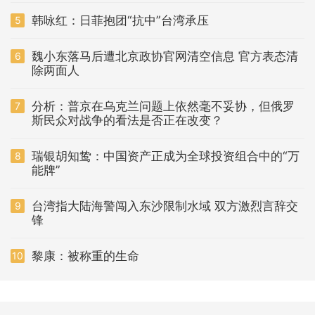
韩咏红：日菲抱团“抗中”台湾承压
5
魏小东落马后遭北京政协官网清空信息 官方表态清
6
除两面人
分析：普京在乌克兰问题上依然毫不妥协，但俄罗
7
斯民众对战争的看法是否正在改变？
瑞银胡知鸷：中国资产正成为全球投资组合中的“万
8
能牌”
台湾指大陆海警闯入东沙限制水域 双方激烈言辞交
9
锋
黎康：被称重的生命
10