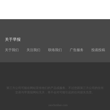
关于早报
关于我们
关注我们
联络我们
广告服务
投函投稿
第三方公司可能在网站宣传他们的产品或服务。不过您跟第三方公司的任何
交易与早晨报网站无关，将不会对可能引起的任何损失负责。
zaochenbao.com