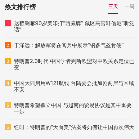
热文排行榜
三天
一周
达赖喇嘛90岁美印打“西藏牌” 藏区高官吁僧尼“听党
1
话”
于泽远：解放军将在阅兵中展示“钢多气盈骨硬”
2
特朗普2.0时代 中国学者判断欧盟对中欧关系定位已
3
变
中国大陆启用W121航线 台陆委会批加剧两岸与区域
4
不安
特朗普希望孤立中国 与越南的贸易协议是其中重要
5
一步
纽时：特朗普的“大而美”法案将如何让中国再次伟大
6