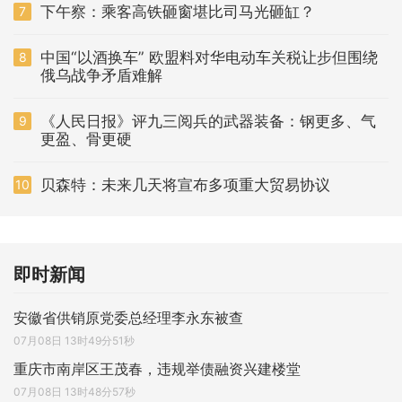
下午察：乘客高铁砸窗堪比司马光砸缸？
7
中国“以酒换车” 欧盟料对华电动车关税让步但围绕
8
俄乌战争矛盾难解
《人民日报》评九三阅兵的武器装备：钢更多、气
9
更盈、骨更硬
贝森特：未来几天将宣布多项重大贸易协议
10
即时新闻
安徽省供销原党委总经理李永东被查
07月08日 13时49分51秒
重庆市南岸区王茂春，违规举债融资兴建楼堂
07月08日 13时48分57秒