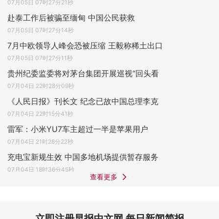
07月05日 07时27分21秒
赴泰工作后被骗至缅甸 中国公民获救
07月05日 07时27分14秒
7月中欧领导人峰会恐被压缩 王毅称稀土出口
07月05日 07时27分11秒
贵州纪委监委将对茅台集团开展巡视“回头看
07月04日 22时28分09秒
《人民日报》刊长文 纪念已故中国总理李克
07月04日 22时15分41秒
雷军：小米YU7车主超过一半是苹果用户
07月04日 21时28分22秒
充电宝新规生效 中国多地机场提供暂存服务
07月04日 18时36分45秒
查看更多
立即注册早报中文网 每日新闻简报