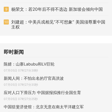
杨荣文：若20年后不得不选边 新加坡会倾向中国
9
刘建超：中美兵戎相见“不可想象” 美国须尊重中国
10
主权
即时新闻
陈婧：山寨Labubu和LV巨轮
07月05日 07时27分38秒
新闻人间：不怕出名的厅官高洪波
07月05日 07时27分35秒
应对人口下滑压力 中国据报拟推行全国生育
07月05日 07时27分25秒
中国驻斐济使馆：北京无意在南太平洋建立军