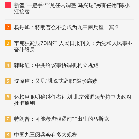
新疆“一把手”罕见任内调整 马兴瑞“另有任用”陈小
1
江接替
杨丹旭：特朗普会不会成为九三阅兵座上宾？
2
李克强诞辰70周年 人民日报刊文：为党和人民事业
3
奋斗终身
韩咏红：中共给议事协调机构立规矩
4
沈泽玮：又见“逃逸式辞职”隐形腐败
5
达赖喇嘛明确继任者计划 北京强调须坚持中央政府
6
批准原则
特朗普：可能考虑驱逐南非出生的马斯克
7
中国九三阅兵会有多大规模
8