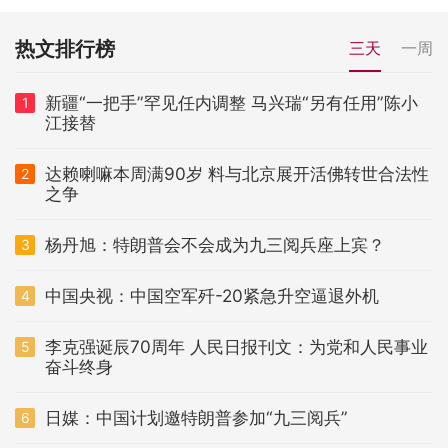
热文排行榜
三天
一周
新疆“一把手”罕见任内调整 马兴瑞“另有任用”陈小
1
江接替
达赖喇嘛本周满90岁 料与北京展开活佛转世合法性
2
之争
杨丹旭：特朗普会不会成为九三阅兵座上宾？
3
中国央视：中国空军歼-20紧急升空逼退外机
4
李克强诞辰70周年 人民日报刊文：为党和人民事业
5
奋斗终身
日媒：中国计划邀特朗普参加“九三阅兵”
6