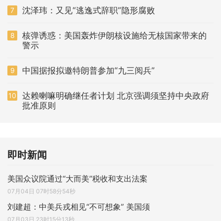
沈泽玮：又见“逃逸式辞职”隐形腐败
7
核弹诱惑：美国轰炸伊朗核设施给无核国家带来的
8
警示
中国据报拟邀特朗普参加“九三阅兵”
9
达赖喇嘛明确继任者计划 北京强调须坚持中央政府
10
批准原则
即时新闻
美国众议院通过“大而美”税收和支出法案
07月04日 07时58分54秒
刘建超：中美兵戎相见“不可想象” 美国须
07月03日 23时15分13秒