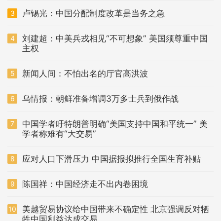
卢锡光：中国分配制度改革是当务之急
3
刘建超：中美兵戎相见“不可想象” 美国须尊重中国
4
主权
新闻人间：不怕出名的厅官高洪波
5
乌情报：朝鲜准备增调3万多士兵到俄作战
6
中国学者吁特朗普明确“美国支持中国和平统一” 美
7
学者称难有“大交易”
应对人口下滑压力 中国据报拟推行全国生育补贴
8
陈国祥：中国经济走不出内卷困境
9
美越贸易协议给中国带来不确定性 北京强调反对牺
10
牲中国利益达成交易