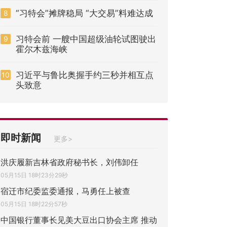
“习特会”摊牌稳局 “大交易”料难达成
8
习特会前 一艘中国超级油轮试图驶出
9
霍尔木兹海峡
习近平与鲁比奥握手约三秒并相互点
10
头致意
即时新闻
更多>
洪庆履新吉林省政府秘书长，刘伟卸任
05月15日 18时23分29秒
宿迁市纪委监委通报，马勇任上被查
05月15日 18时22分57秒
中国银行董事长见美大豆出口协会主席 推动