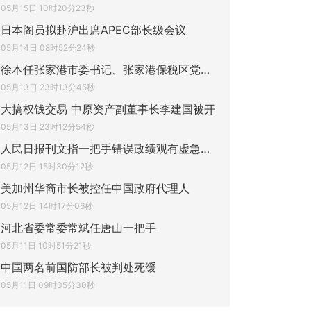
05月15日 10时20分23秒
日本阁员拟赴沪出席APEC部长级会议
05月14日 08时52分24秒
徐本任张家港市委书记、张家港保税区党工委
05月13日 23时13分45秒
大搞权钱交易 中原资产副董事长李建国被开
05月13日 23时12分54秒
人民日报刊文指一把手错误政绩观有虚急蛮三
05月12日 15时30分12秒
美加州华裔市长被控任中国政府代理人
05月12日 14时17分06秒
河北省委常委常斌任唐山一把手
05月11日 10时51分21秒
中国两名前国防部长被判处死缓
05月11日 09时05分30秒