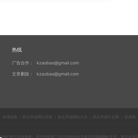
热线
广告合作：
kzaobao@gmail.com
文章删除：
kzaobao@gmail.com
友情链接
｜
联合早报网址导航
｜
联合早报网址大全
｜
联合早报中文网
｜
财新网
传他们的产品或服务。不过您跟第三方公司的任何交易与早晨报网站无关，将不会对