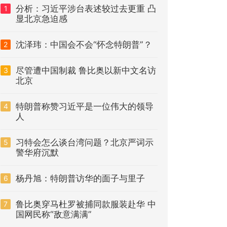
分析：习近平涉台表述较过去更重 凸
1
显北京急迫感
沈泽玮：中国会不会“怀念特朗普”？
2
尽管遭中国制裁 鲁比奥以新中文名访
3
北京
特朗普称赞习近平是一位伟大的领导
4
人
习特会怎么谈台湾问题？北京严词示
5
警华府沉默
杨丹旭：特朗普访华的面子与里子
6
鲁比奥穿马杜罗被捕同款服装赴华 中
7
国网民称“敌意满满”