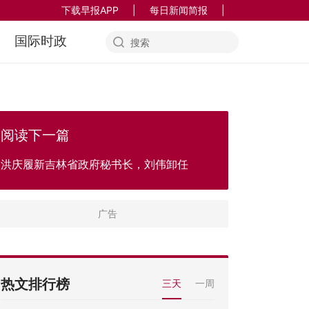
下载早报APP
|
每日新闻简报
|
国际时政
阅读下一篇
洪庆履新吉林省政府秘书长，刘伟卸任
热文排行榜
三天
一周