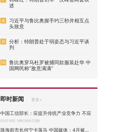
述
习近平与鲁比奥握手约三秒并相互点
8
头致意
分析：特朗普处于弱姿态与习近平谈
9
判
鲁比奥穿马杜罗被捕同款服装赴华 中
10
国网民称“敌意满满”
即时新闻
更多>
中国工信部长：应提升传统产业竞争力 不应
05月16日 16时36分23秒
珠海前市长何宁卡落马 中国媒体：4月被带走