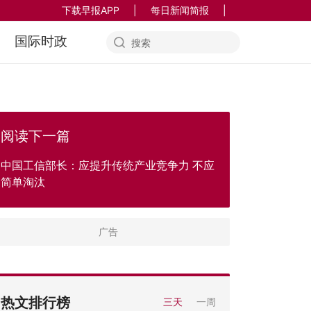
下载早报APP
|
每日新闻简报
|
国际时政
阅读下一篇
中国工信部长：应提升传统产业竞争力 不应
简单淘汰
热文排行榜
三天
一周