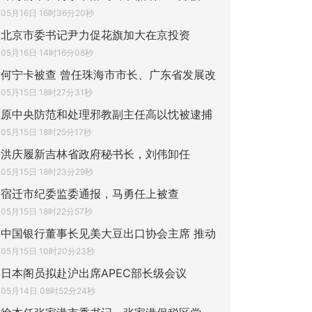
05月16日 16时36分20秒
北京市委书记尹力促花旗加大在京投资
05月16日 14时16分08秒
何宁卡被查 曾任珠海市市长、广东省发展改
05月15日 18时27分31秒
原中央防范和处理邪教副主任高以忱被逮捕
05月15日 18时25分17秒
洪庆履新吉林省政府秘书长，刘伟卸任
05月15日 18时23分29秒
宿迁市纪委监委通报，马勇任上被查
05月15日 18时22分57秒
中国银行董事长见美大豆出口协会主席 推动
05月15日 10时20分23秒
日本阁员拟赴沪出席APEC部长级会议
05月14日 08时52分24秒