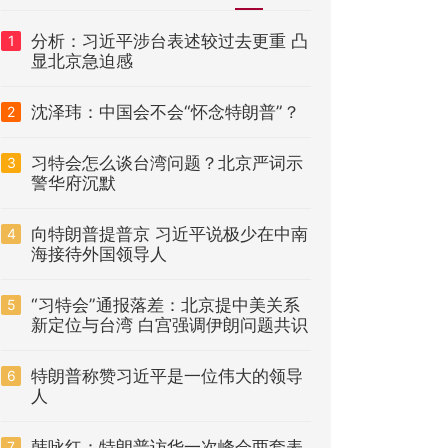
分析：习近平涉台表述较过去更重 凸
1
显北京急迫感
沈泽玮：中国会不会“怀念特朗普”？
2
习特会怎么谈台湾问题？北京严词示
3
警华府沉默
向特朗普提普京 习近平说极少在中南
4
海接待外国领导人
“习特会”通报落差：北京提中美关系
5
新定位与台湾 白宫强调伊朗问题共识
特朗普称赞习近平是一位伟大的领导
6
人
韩咏红：特朗普访华一次峰会两套表
7