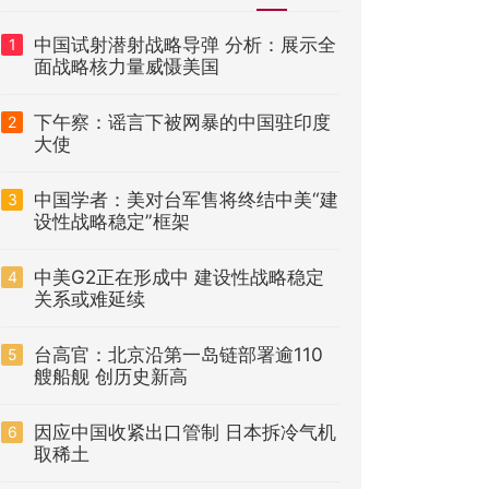
中国试射潜射战略导弹 分析：展示全
1
面战略核力量威慑美国
下午察：谣言下被网暴的中国驻印度
2
大使
中国学者：美对台军售将终结中美“建
3
设性战略稳定”框架
中美G2正在形成中 建设性战略稳定
4
关系或难延续
台高官：北京沿第一岛链部署逾110
5
艘船舰 创历史新高
因应中国收紧出口管制 日本拆冷气机
6
取稀土