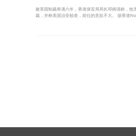
被美国制裁将满六年，香港保安局局长邓炳强称，他
裁，并称美国治安较差，前往的意欲不大。 据香港N