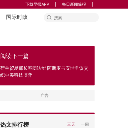
下载早报APP
|
每日新闻简报
|
国际时政
阅读下一篇
荷兰贸易部长率团访华 阿斯麦与安世争议交
织中美科技博弈
热文排行榜
三天
一周