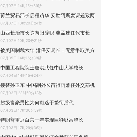
07月07日 14时15分39秒
荷兰贸易部长启程访华 安世阿斯麦课题致两
07月07日 10时20分24秒
山西长治市长陈向阳辞职 龚孟建任代市长
07月07日 10时20分21秒
被美国制裁六年 港保安局长：无意争取美方
07月05日 14时15分38秒
中国工程院院士唐洪武任中山大学校长
07月04日 14时15分24秒
接替孙卫东 中国副外长苗得雨兼任外交部机
07月03日 23时50分18秒
超级富豪男性为何痴迷于繁衍后代
07月03日 17时30分59秒
特朗普重返白宫一年实现巨额财富增长
07月03日 17时29分36秒