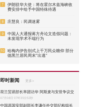
伊朗驻华大使：将在霍尔木兹海峡收
7
费安排中给予中国特殊待遇
庄慧良：民调迷雾
8
中国人大通报蒋方舟论文造假问题：
9
未发现学术不端行为
哈梅内伊告别式上千万民众瞻仰 部分
10
德黑兰居民周末“出逃”
即时新闻
更多>
荷兰贸易部长率团访华 阿斯麦与安世争议交
07月08日 07时35分52秒
中国原国安部副部长李谦任外交部纪检组长