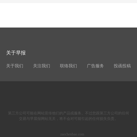
关于早报
关于我们
关注我们
联络我们
广告服务
投函投稿
第三方公司可能在网站宣传他们的产品或服务。不过您跟第三方公司的任何
交易与早晨报网站无关，将不会对可能引起的任何损失负责。
zaochenbao.com