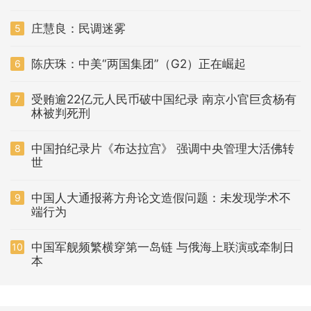
庄慧良：民调迷雾
5
陈庆珠：中美“两国集团”（G2）正在崛起
6
受贿逾22亿元人民币破中国纪录 南京小官巨贪杨有
7
林被判死刑
中国拍纪录片《布达拉宫》 强调中央管理大活佛转
8
世
中国人大通报蒋方舟论文造假问题：未发现学术不
9
端行为
中国军舰频繁横穿第一岛链 与俄海上联演或牵制日
10
本