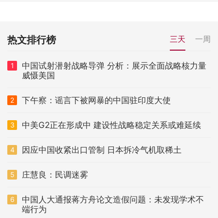
热文排行榜
三天
一周
中国试射潜射战略导弹 分析：展示全面战略核力量
1
威慑美国
下午察：谣言下被网暴的中国驻印度大使
2
中美G2正在形成中 建设性战略稳定关系或难延续
3
因应中国收紧出口管制 日本拆冷气机取稀土
4
庄慧良：民调迷雾
5
中国人大通报蒋方舟论文造假问题：未发现学术不
6
端行为