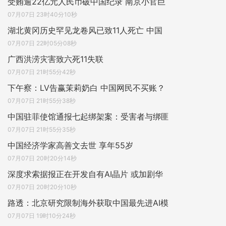
受贿逾22亿元人民币破中国纪录 南京小官巨
07月07日 23时40分10秒
湖北黄冈历史罕见龙卷风已致11人死亡 中国
07月07日 22时05分08秒
广西洪涝灾害致六死11失联
07月07日 21时55分42秒
下午察：LV告赢茉莉奶白 中国网民不买账？
07月07日 21时55分38秒
中国驻菲使馆通报七起绑架案：受害者与绑匪
07月07日 21时55分35秒
中国经济学家高善文去世 享年55岁
07月07日 20时20分14秒
深度求索据报正在开发自有AI晶片 或加剧华
07月07日 20时20分10秒
路透：北京研究限制海外获取中国最先进AI模
07月07日 19时10分24秒