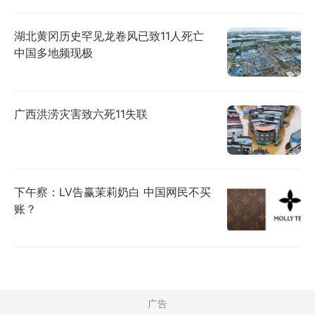
湖北黄冈历史罕见龙卷风已致11人死亡
中国多地频现极
广西洪涝灾害致六死11失联
下午察：LV告赢茉莉奶白 中国网民不买
账？