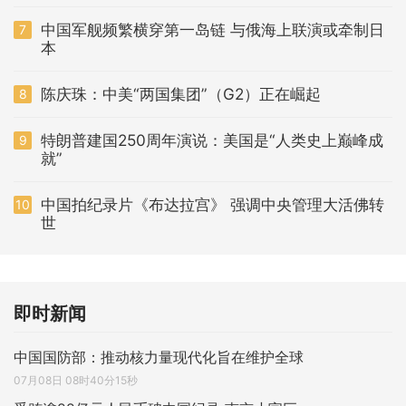
中国军舰频繁横穿第一岛链 与俄海上联演或牵制日
7
本
陈庆珠：中美“两国集团”（G2）正在崛起
8
特朗普建国250周年演说：美国是“人类史上巅峰成
9
就”
中国拍纪录片《布达拉宫》 强调中央管理大活佛转
10
世
即时新闻
中国国防部：推动核力量现代化旨在维护全球
07月08日 08时40分15秒