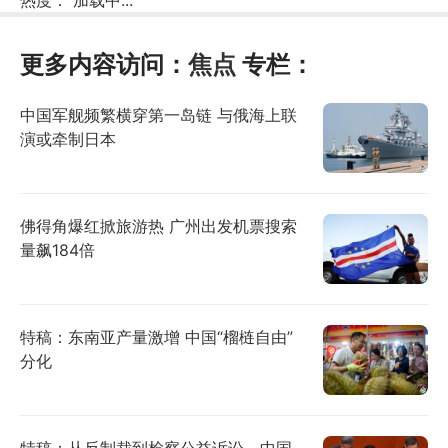
更多内容访问：
焦点
专栏：
中国军舰频繁横穿第一岛链 与俄海上联
演或牵制日本
佛得角爆红掀旅游热 广州出发机票搜索
量飙184倍
特稿：东南亚产量激增 中国“榴梿自由”
分化
特稿：从反制裁到检察公益诉讼 中国