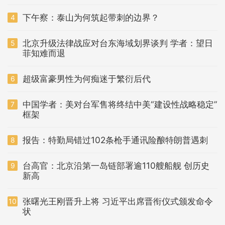
下午察：泰山为何筑起带刺的边界？
4
北京升级法律战应对台东海域划界谈判 学者：望日
5
菲知难而退
超级富豪男性为何痴迷于繁衍后代
6
中国学者：美对台军售将终结中美“建设性战略稳定”
7
框架
报告：特勤局错过102条枪手通讯险酿特朗普遇刺
8
台高官：北京沿第一岛链部署逾110艘船舰 创历史
9
新高
张曙光王刚晋升上将 习近平出席晋衔仪式颁发命令
10
状