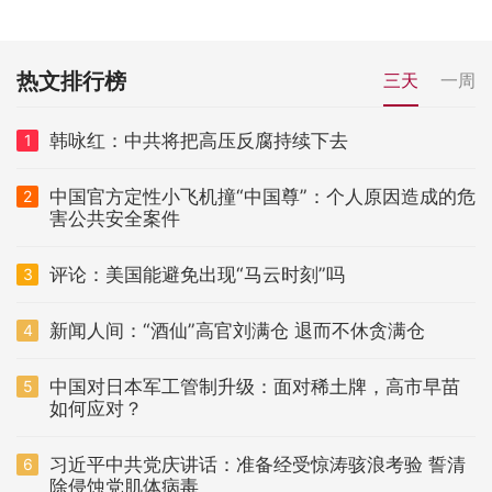
热文排行榜
三天
一周
韩咏红：中共将把高压反腐持续下去
1
中国官方定性小飞机撞“中国尊”：个人原因造成的危
2
害公共安全案件
评论：美国能避免出现“马云时刻”吗
3
新闻人间：“酒仙”高官刘满仓 退而不休贪满仓
4
中国对日本军工管制升级：面对稀土牌，高市早苗
5
如何应对？
习近平中共党庆讲话：准备经受惊涛骇浪考验 誓清
6
除侵蚀党肌体病毒