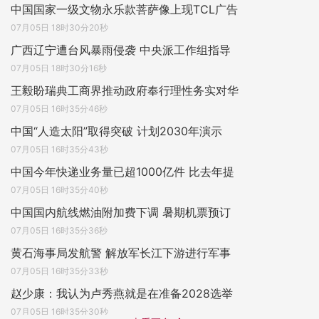
中国国家一级文物永乐款菩萨像上现TCL广告
07月05日 18时30分20秒
广西辽宁遭台风暴雨侵袭 中央派工作组指导
07月05日 18时30分16秒
王毅盼瑞典工商界推动政府奉行理性务实对华
07月05日 16时35分46秒
中国“人造太阳”取得突破 计划2030年演示
07月05日 16时35分43秒
中国今年快递业务量已超1000亿件 比去年提
07月05日 16时35分40秒
中国国内航线燃油附加费下调 暑期机票预订
07月05日 16时35分36秒
黄石海事局发航警 解放军长江下游进行军事
07月05日 16时35分33秒
赵少康：我认为卢秀燕就是在准备2028选举
07月05日 16时35分30秒