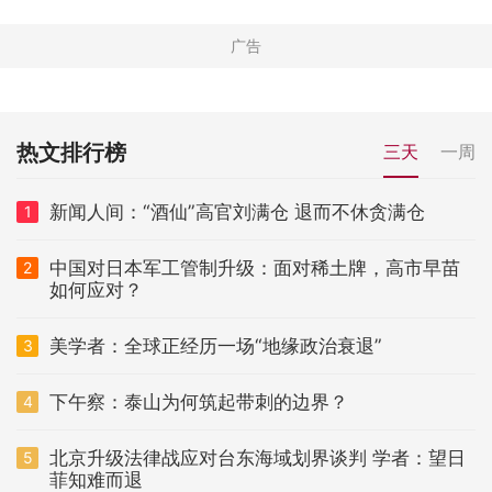
热文排行榜
三天
一周
新闻人间：“酒仙”高官刘满仓 退而不休贪满仓
1
中国对日本军工管制升级：面对稀土牌，高市早苗
2
如何应对？
美学者：全球正经历一场“地缘政治衰退”
3
下午察：泰山为何筑起带刺的边界？
4
北京升级法律战应对台东海域划界谈判 学者：望日
5
菲知难而退