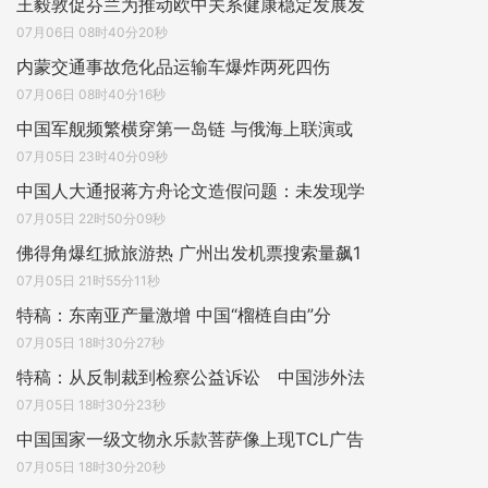
王毅敦促芬兰为推动欧中关系健康稳定发展发
07月06日 08时40分20秒
内蒙交通事故危化品运输车爆炸两死四伤
07月06日 08时40分16秒
中国军舰频繁横穿第一岛链 与俄海上联演或
07月05日 23时40分09秒
中国人大通报蒋方舟论文造假问题：未发现学
07月05日 22时50分09秒
佛得角爆红掀旅游热 广州出发机票搜索量飙1
07月05日 21时55分11秒
特稿：东南亚产量激增 中国“榴梿自由”分
07月05日 18时30分27秒
特稿：从反制裁到检察公益诉讼 中国涉外法
07月05日 18时30分23秒
中国国家一级文物永乐款菩萨像上现TCL广告
07月05日 18时30分20秒