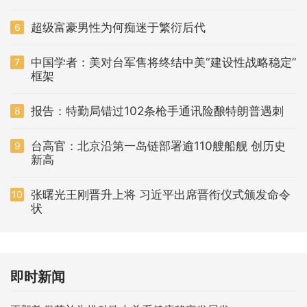
超级富豪男性为何痴迷于繁衍后代
6
中国学者：美对台军售将终结中美“建设性战略稳定”
7
框架
报告：特勤局错过102条枪手通讯险酿特朗普遇刺
8
台高官：北京沿第一岛链部署逾110艘船舰 创历史
9
新高
张曙光王刚晋升上将 习近平出席晋衔仪式颁发命令
10
状
即时新闻