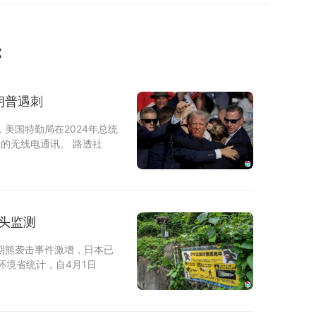
：
朗普遇刺
美国特勤局在2024年总统
的无线电通讯。 路透社
像头监测
期熊袭击事件激增，日本已
环境省统计，自4月1日