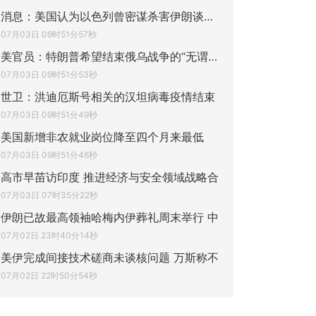
消息：美国认为以色列曾密谋杀害伊朗谈判代
07月03日 09时51分57秒
美官员：特朗普希望结束俄乌战争的“无谓杀
07月03日 09时51分53秒
世卫：洪迪厄斯号相关的汉坦病毒疫情结束
07月03日 09时51分49秒
美国新增非农就业岗位降至四个月来最低
07月03日 09时51分46秒
高市早苗访印度 推进经济与安全领域战略合
07月03日 07时35分22秒
伊朗已故最高领袖哈梅内伊葬礼周末举行 中
07月02日 23时40分14秒
美伊完成间接技术磋商未谈核问题 万斯称不
07月02日 22时50分54秒