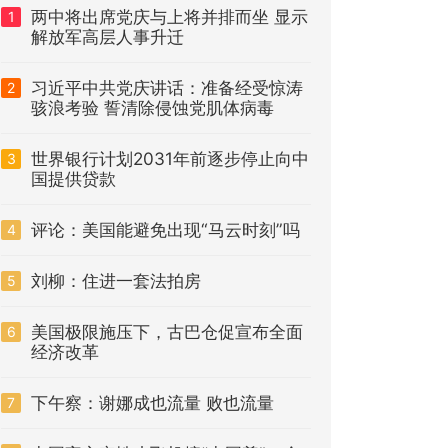
两中将出席党庆与上将并排而坐 显示
1
解放军高层人事升迁
习近平中共党庆讲话：准备经受惊涛
2
骇浪考验 誓清除侵蚀党肌体病毒
世界银行计划2031年前逐步停止向中
3
国提供贷款
评论：美国能避免出现“马云时刻”吗
4
刘柳：住进一套法拍房
5
美国极限施压下，古巴仓促宣布全面
6
经济改革
下午察：谢娜成也流量 败也流量
7