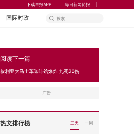
下载早报APP
|
每日新闻简报
|
国际时政
阅读下一篇
叙利亚大马士革咖啡馆爆炸 九死20伤
热文排行榜
三天
一周