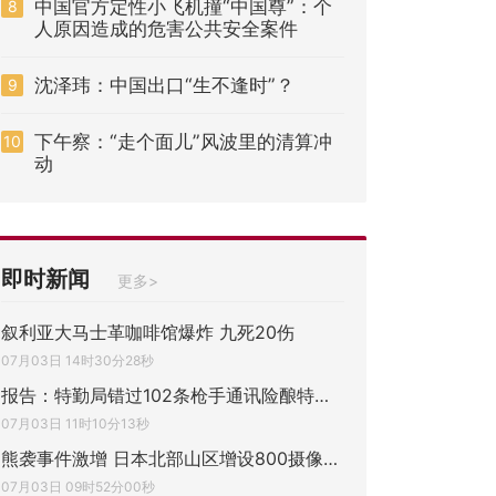
中国官方定性小飞机撞“中国尊”：个
8
人原因造成的危害公共安全案件
沈泽玮：中国出口“生不逢时”？
9
下午察：“走个面儿”风波里的清算冲
10
动
即时新闻
更多>
叙利亚大马士革咖啡馆爆炸 九死20伤
07月03日 14时30分28秒
报告：特勤局错过102条枪手通讯险酿特朗普
07月03日 11时10分13秒
熊袭事件激增 日本北部山区增设800摄像头监
07月03日 09时52分00秒