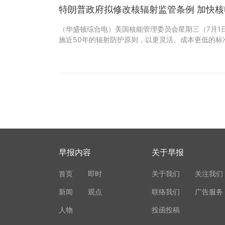
特朗普政府拟修改核辐射监管条例 加快核
（华盛顿综合电）美国核能管理委员会星期三（7月1
施近50年的辐射防护原则，以更灵活、成本更低的标
早报内容
关于早报
首页
即时
关于我们
关注我们
新闻
观点
联络我们
广告服务
人物
投函投稿