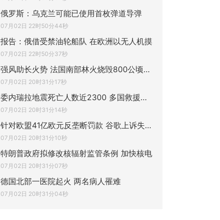
俄罗斯：乌克兰可能已使用首枚弹道导弹
07月02日 22时50分44秒
报告：俄借受禁油轮船队 在欧洲以无人机摸
07月02日 22时50分37秒
强风助长火势 法国南部林火烧毁800公顷土地
07月02日 20时31分17秒
委内瑞拉地震死亡人数近2300 多国救援队携
07月02日 20时31分14秒
针对欧盟41亿欧元反垄断罚款 谷歌上诉失败
07月02日 20时31分10秒
特朗普政府拟修改核辐射监管条例 加快核电
07月02日 20时31分07秒
德国北部一医院起火 两名病人罹难
07月02日 20时31分04秒