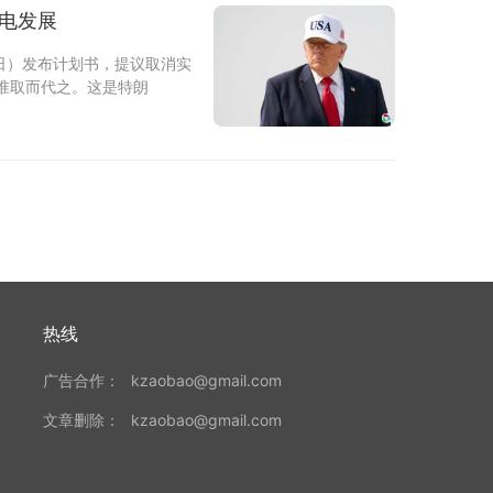
电发展
日）发布计划书，提议取消实
准取而代之。这是特朗
热线
广告合作：
kzaobao@gmail.com
文章删除：
kzaobao@gmail.com