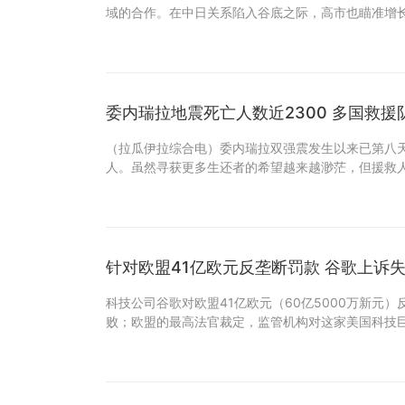
域的合作。在中日关系陷入谷底之际，高市也瞄准增
委内瑞拉地震死亡人数近2300 多国救
（拉瓜伊拉综合电）委内瑞拉双强震发生以来已第八天
人。虽然寻获更多生还者的希望越来越渺茫，但援救
针对欧盟41亿欧元反垄断罚款 谷歌上诉
科技公司谷歌对欧盟41亿欧元（60亿5000万新元
败；欧盟的最高法官裁定，监管机构对这家美国科技巨头滥