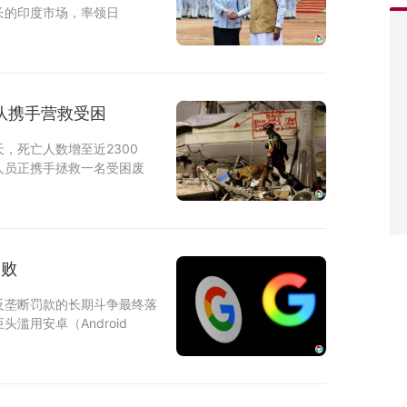
长的印度市场，率领日
援队携手营救受困
，死亡人数增至近2300
人员正携手拯救一名受困废
失败
）反垄断罚款的长期斗争最终落
用安卓（Android