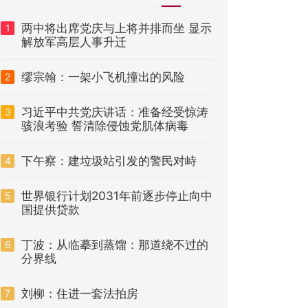
两中将出席党庆与上将并排而坐 显示
1
解放军高层人事升迁
缪宗翰：一架小飞机撞出的风险
2
习近平中共党庆讲话：准备经受惊涛
3
骇浪考验 誓清除侵蚀党肌体病毒
下午察：建垃圾站引发的警民对峙
4
世界银行计划2031年前逐步停止向中
5
国提供贷款
丁波：从临摹到蒸馏：那道绕不过的
6
分界线
刘柳：住进一套法拍房
7