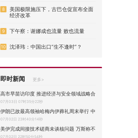
美国极限施压下，古巴仓促宣布全面
8
经济改革
下午察：谢娜成也流量 败也流量
9
沈泽玮：中国出口“生不逢时”？
10
即时新闻
更多>
高市早苗访印度 推进经济与安全领域战略合
07月03日 07时35分22秒
伊朗已故最高领袖哈梅内伊葬礼周末举行 中
07月02日 23时40分14秒
美伊完成间接技术磋商未谈核问题 万斯称不
07月02日 22时50分54秒