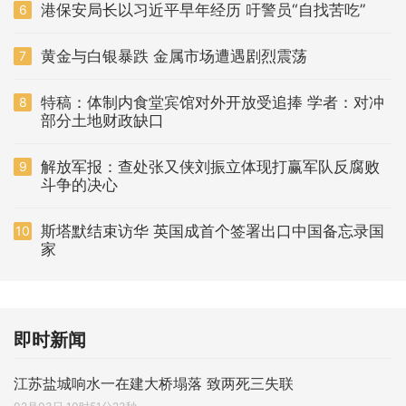
港保安局长以习近平早年经历 吁警员“自找苦吃”
6
黄金与白银暴跌 金属市场遭遇剧烈震荡
7
特稿：体制内食堂宾馆对外开放受追捧 学者：对冲
8
部分土地财政缺口
解放军报：查处张又侠刘振立体现打赢军队反腐败
9
斗争的决心
斯塔默结束访华 英国成首个签署出口中国备忘录国
10
家
即时新闻
江苏盐城响水一在建大桥塌落 致两死三失联