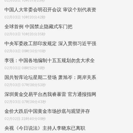
02月03日 10时51分23秒
中国人大常委会明召开会议 审议个别代表资
02月03日 10时20分42秒
全球首例 中国禁止隐藏式车门把
02月03日 10时20分35秒
中央军委政工部印发规定 深入贯彻习近平强
02月03日 09时30分10秒
李强：中国各地编制十五五规划勿贪大求全
02月03日 08时52分19秒
国共智库论坛星期二登场 萧旭岑：两岸关系
02月03日 07时36分53秒
深圳黄金交易平台杰我睿暴雷 官方通报指网
02月03日 07时36分43秒
金价大跌后中国黄金市场抄底与观望并存
02月02日 23时40分09秒
央视《今日说法》主持人李晓东已离职