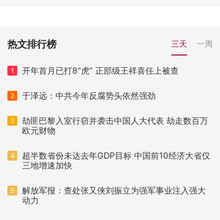
热文排行榜
三天
一周
开年首月已打8“虎” 正部级王祥喜任上被查
1
于泽远：中共今年反腐势头依然强劲
2
劫匪巴黎入室行窃并袭击中国人大代表 劫走数百万
3
欧元财物
超半数省份未达去年GDP目标 中国前10经济大省仅
4
三地增速加快
解放军报：查处张又侠刘振立为强军事业注入强大
5
动力