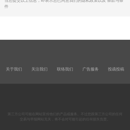
当您提交以上信息，即表示您已同意我们的隐私政策以及 条款与条
件
关于我们
关注我们
联络我们
广告服务
投函投稿
第三方公司可能在网站宣传他们的产品或服务。不过您跟第三方公司的任何
交易与早报网站无关，将不会对可能引起的任何损失负责。