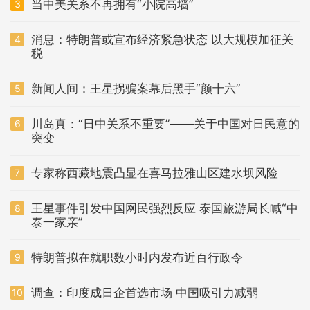
当中美关系不再拥有“小院高墙”
3
消息：特朗普或宣布经济紧急状态 以大规模加征关
4
税
新闻人间：王星拐骗案幕后黑手“颜十六”
5
川岛真：“日中关系不重要”——关于中国对日民意的
6
突变
专家称西藏地震凸显在喜马拉雅山区建水坝风险
7
王星事件引发中国网民强烈反应 泰国旅游局长喊“中
8
泰一家亲”
特朗普拟在就职数小时内发布近百行政令
9
调查：印度成日企首选市场 中国吸引力减弱
10