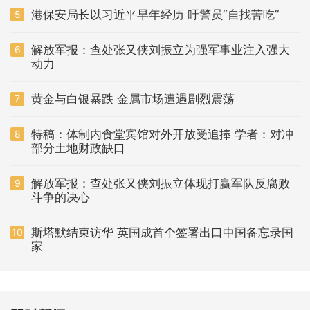
港保安局长以习近平早年经历 吁警员“自找苦吃”
5
解放军报：查处张又侠刘振立为强军事业注入强大
6
动力
黄金与白银暴跌 金属市场遭遇剧烈震荡
7
特稿：体制内食堂宾馆对外开放受追捧 学者：对冲
8
部分土地财政缺口
解放军报：查处张又侠刘振立体现打赢军队反腐败
9
斗争的决心
斯塔默结束访华 英国成首个签署出口中国备忘录国
10
家