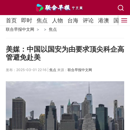
首页
即时
焦点
人物
台海
评论
港澳
国际
联合早报中文网
焦点
美媒：中国以国安为由要求顶尖科企高
管避免赴美
发布：2025-03-01 22:16 |
焦点
来源：
联合早报中文网