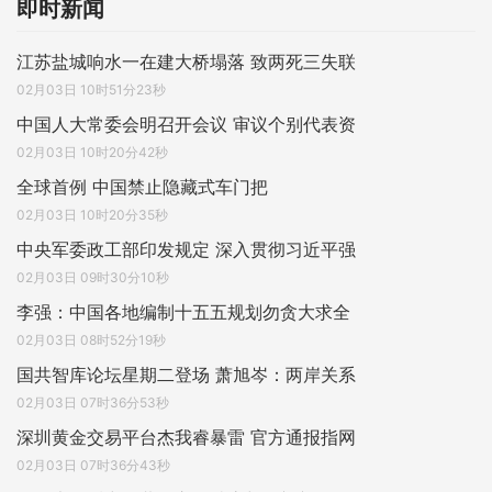
即时新闻
江苏盐城响水一在建大桥塌落 致两死三失联
02月03日 10时51分23秒
中国人大常委会明召开会议 审议个别代表资
02月03日 10时20分42秒
全球首例 中国禁止隐藏式车门把
02月03日 10时20分35秒
中央军委政工部印发规定 深入贯彻习近平强
02月03日 09时30分10秒
李强：中国各地编制十五五规划勿贪大求全
02月03日 08时52分19秒
国共智库论坛星期二登场 萧旭岑：两岸关系
02月03日 07时36分53秒
深圳黄金交易平台杰我睿暴雷 官方通报指网
02月03日 07时36分43秒