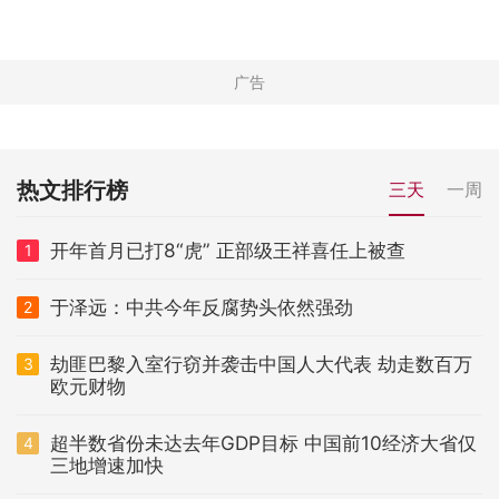
热文排行榜
三天
一周
开年首月已打8“虎” 正部级王祥喜任上被查
1
于泽远：中共今年反腐势头依然强劲
2
劫匪巴黎入室行窃并袭击中国人大代表 劫走数百万
3
欧元财物
超半数省份未达去年GDP目标 中国前10经济大省仅
4
三地增速加快