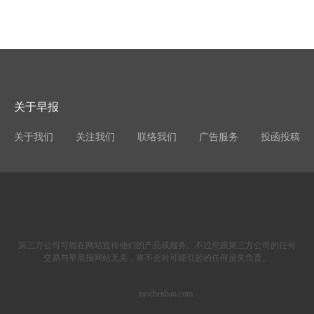
关于早报
关于我们
关注我们
联络我们
广告服务
投函投稿
第三方公司可能在网站宣传他们的产品或服务。不过您跟第三方公司的任何
交易与早晨报网站无关，将不会对可能引起的任何损失负责。
zaochenbao.com