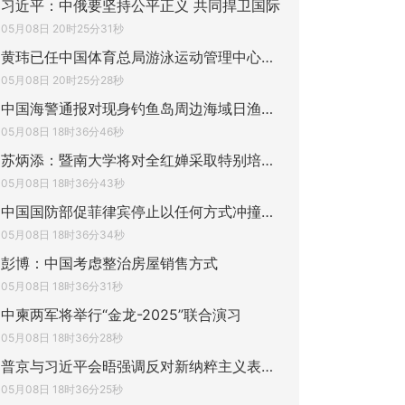
习近平：中俄要坚持公平正义 共同捍卫国际
05月08日 20时25分31秒
黄玮已任中国体育总局游泳运动管理中心主任
05月08日 20时25分28秒
中国海警通报对现身钓鱼岛周边海域日渔船警
05月08日 18时36分46秒
苏炳添：暨南大学将对全红婵采取特别培养模
05月08日 18时36分43秒
中国国防部促菲律宾停止以任何方式冲撞中方
05月08日 18时36分34秒
彭博：中国考虑整治房屋销售方式
05月08日 18时36分31秒
中柬两军将举行“金龙-2025”联合演习
05月08日 18时36分28秒
普京与习近平会晤强调反对新纳粹主义表现形
05月08日 18时36分25秒