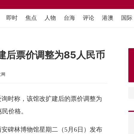
即时
焦点
人物
台海
评论
港澳
国际
建后票价调整为85人民币
文网
受询时称，该馆改扩建后的票价调整为
惠民价格。
安碑林博物馆星期二（5月6日）发布