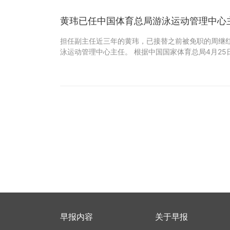
黄玮已任中国体育总局游泳运动管理中心
担任副主任近三年的黄玮，已接替之前被免职的周继
泳运动管理中心主任。 根据中国国家体育总局4月2
早报内容
关于早报