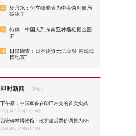
杨丹旭：何立峰能否为中美谈判僵局
8
破冰？
特稿：中国人到东南亚种榴梿掘金圆
9
梦
日媒调查：日本物资无法应对“南海海
10
槽地震”
即时新闻
更多>
下午察：中国军备在印巴冲突的首次实战
05月08日 21时29分18秒
西安碑林博物馆：改扩建后票价调整为85人民
05月08日 21时29分15秒