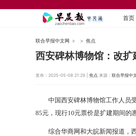
首页
联合早报中文网
焦点
西安碑林博物馆：改扩
发布：2025-05-08 21:29 |
焦点
来源：
联合早报中
中国西安碑林博物馆工作人员
85元，现行10元票价是扩建期间的
综合华商网和大皖新闻报道，西