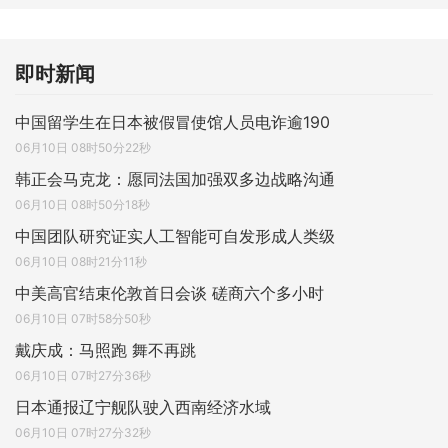
即时新闻
中国留学生在日本被假冒使馆人员电诈逾190
06月10日 08时50分22秒
韩正会马克龙：愿同法国加强双多边战略沟通
06月10日 08时50分18秒
中国团队研究证实人工智能可自发形成人类级
06月10日 08时21分11秒
中美高官结束伦敦首日会谈 磋商六个多小时
06月10日 07时58分50秒
戴庆成：马照跑 舞不再跳
06月10日 07时27分36秒
日本通报辽宁舰队驶入西南经济水域
06月10日 07时27分32秒