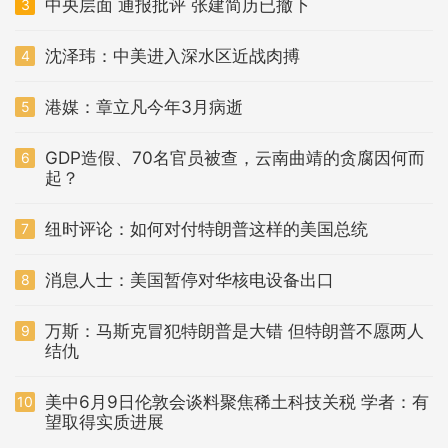
中央层面 通报批评 张建简历已撤下
3
沈泽玮：中美进入深水区近战肉搏
4
港媒：章立凡今年3月病逝
5
GDP造假、70名官员被查，云南曲靖的贪腐因何而
6
起？
纽时评论：如何对付特朗普这样的美国总统
7
消息人士：美国暂停对华核电设备出口
8
万斯：马斯克冒犯特朗普是大错 但特朗普不愿两人
9
结仇
美中6月9日伦敦会谈料聚焦稀土科技关税 学者：有
10
望取得实质进展