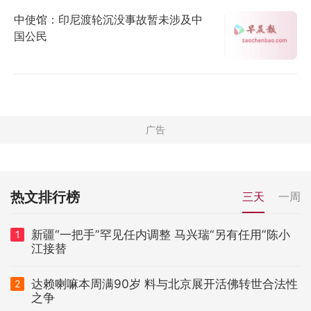
中使馆：印尼渡轮沉没事故暂未涉及中
国公民
热文排行榜
三天
一周
新疆“一把手”罕见任内调整 马兴瑞“另有任用”陈小
1
江接替
达赖喇嘛本周满90岁 料与北京展开活佛转世合法性
2
之争