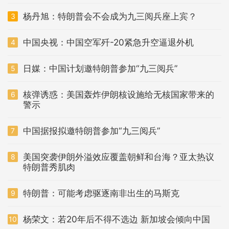
杨丹旭：特朗普会不会成为九三阅兵座上宾？
3
中国央视：中国空军歼-20紧急升空逼退外机
4
日媒：中国计划邀特朗普参加“九三阅兵”
5
核弹诱惑：美国轰炸伊朗核设施给无核国家带来的
6
警示
中国据报拟邀特朗普参加“九三阅兵”
7
美国突袭伊朗外溢效应覆盖朝鲜和台海？亚太热议
8
特朗普秀肌肉
特朗普：可能考虑驱逐南非出生的马斯克
9
杨荣文：若20年后不得不选边 新加坡会倾向中国
10