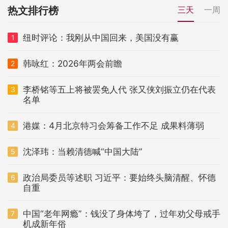
热文排行榜
三天
一周
纽时评论：我刚从中国回来，美国没有赢
1
韩咏红：2026年两会前瞻
2
李桥铭等五上将被罢免人代 张又侠刘振立仍在代表
3
名单
港媒：4月北京特习会筹备工作不足 成果料薄弱
4
沈泽玮：当赖清德喊“中国大陆”
5
政治局委员等述职 习近平：要始终头脑清醒、怀德
6
自重
中国“老年网瘾”：钱没了身体垮了，过年劝父母戒手
7
机成新年俗