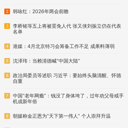
韩咏红：2026年两会前瞻
2
李桥铭等五上将被罢免人代 张又侠刘振立仍在代表
3
名单
港媒：4月北京特习会筹备工作不足 成果料薄弱
4
沈泽玮：当赖清德喊“中国大陆”
5
政治局委员等述职 习近平：要始终头脑清醒、怀德
6
自重
中国“老年网瘾”：钱没了身体垮了，过年劝父母戒手
7
机成新年俗
朝媒称金正恩为“天下第一伟人” 个人崇拜升温
8