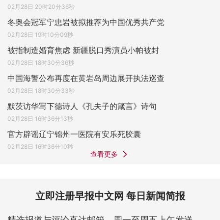
02月28日 20时20分36秒
冬奥会冠军宁忠岩被拟推荐为中国优秀共产党
02月28日 19时10分09秒
被指制造婚育焦虑 新疆脱口秀演员小帕被封
02月28日 18时30分36秒
中国海警公布再度在黄岩岛周边展开执法巡查
02月28日 18时30分33秒
默茨访华写下德诗人《孔夫子的箴言》诗句
02月28日 16时36分13秒
官方辟谣辽宁锦州一医院有安乐死胶囊
02月28日 16时36分10秒
查看更多
立即注册早报中文网 每日新闻简报
精选报道与评论直达邮箱，周一至周五上午发送。