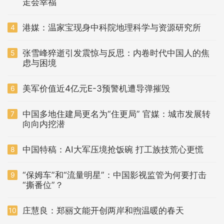
走会幸福
港媒：温家宝现身中科院地理科学与资源研究所
4
张雪峰猝逝引发震惊与反思：内卷时代中国人的焦
5
虑与困境
美军价值近4亿元E-3预警机遭导弹摧毁
6
中国多地住建局更名为“住更局” 官媒：城市发展转
7
向向内挖潜
中国特稿：AI大军压境抢饭碗 打工族技荒心更慌
8
“保姆车”和“流量明星”：中国影视监管为何要打击
9
“撕番位”？
庄慧良：郑丽文能开创两岸和煦温暖的春天
10