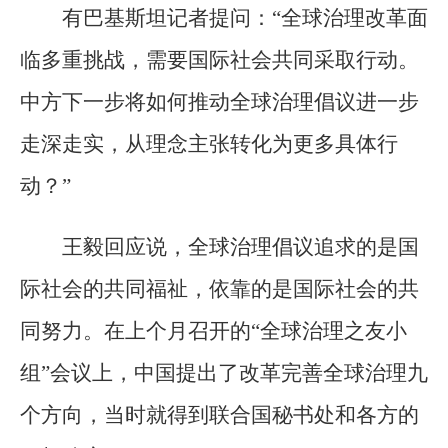
有巴基斯坦记者提问：“全球治理改革面
临多重挑战，需要国际社会共同采取行动。
中方下一步将如何推动全球治理倡议进一步
走深走实，从理念主张转化为更多具体行
动？”
王毅回应说，全球治理倡议追求的是国
际社会的共同福祉，依靠的是国际社会的共
同努力。在上个月召开的“全球治理之友小
组”会议上，中国提出了改革完善全球治理九
个方向，当时就得到联合国秘书处和各方的