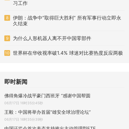
习工作
伊朗：战争中“取得巨大胜利” 所有军事行动立即永
8
久结束
为什么人形机器人离不开中国零部件
9
世界杯在华收视率破1.4% 球迷对比赛热度反应两极
10
即时新闻
佛得角爆冷战平豪门西班牙 “感谢中国帮圆
06月17日 16时35分45秒
王毅：中国将举办首届“雄安全球治理论坛”
06月17日 16时35分39秒
中国证监会首次表态支持推出主动管理型ETF