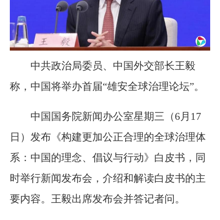
中共政治局委员、中国外交部长王毅
称，中国将举办首届“雄安全球治理论坛”。
中国国务院新闻办公室星期三（6月17
日）发布《构建更加公正合理的全球治理体
系：中国的理念、倡议与行动》白皮书，同
时举行新闻发布会，介绍和解读白皮书的主
要内容。王毅出席发布会并答记者问。