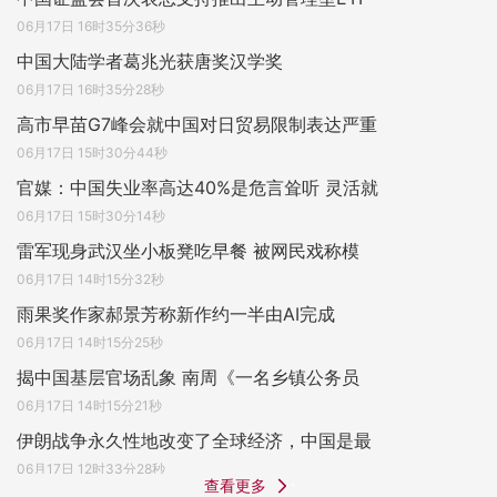
06月17日 16时35分36秒
中国大陆学者葛兆光获唐奖汉学奖
06月17日 16时35分28秒
高市早苗G7峰会就中国对日贸易限制表达严重
06月17日 15时30分44秒
官媒：中国失业率高达40%是危言耸听 灵活就
06月17日 15时30分14秒
雷军现身武汉坐小板凳吃早餐 被网民戏称模
06月17日 14时15分32秒
雨果奖作家郝景芳称新作约一半由AI完成
06月17日 14时15分25秒
揭中国基层官场乱象 南周《一名乡镇公务员
06月17日 14时15分21秒
伊朗战争永久性地改变了全球经济，中国是最
06月17日 12时33分28秒
查看更多