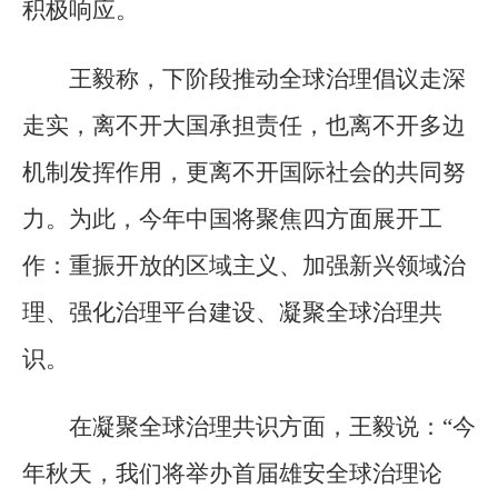
积极响应。
王毅称，下阶段推动全球治理倡议走深
走实，离不开大国承担责任，也离不开多边
机制发挥作用，更离不开国际社会的共同努
力。为此，今年中国将聚焦四方面展开工
作：重振开放的区域主义、加强新兴领域治
理、强化治理平台建设、凝聚全球治理共
识。
在凝聚全球治理共识方面，王毅说：“今
年秋天，我们将举办首届雄安全球治理论