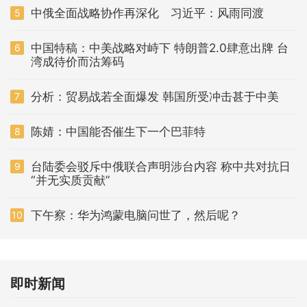
中俄全面战略协作再深化 习近平：风雨同渡
5
中国特稿：中美战略对峙下 特朗普2.0肆意出牌 台
6
湾成待价而沽筹码
分析：贸易战若全面爆发 韩国所受冲击甚于中美
7
陈婧：中国能否催生下一个巴菲特
8
台陆委会驳斥中俄联合声明涉台内容 称中共对抗日
9
“并无实质贡献”
下午察：华为鸿蒙电脑问世了，然后呢？
10
即时新闻