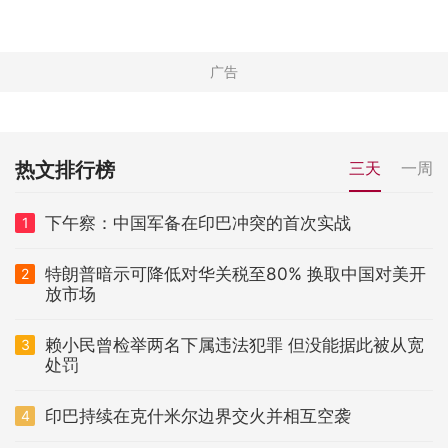
热文排行榜
三天
一周
下午察：中国军备在印巴冲突的首次实战
1
特朗普暗示可降低对华关税至80% 换取中国对美开
2
放市场
赖小民曾检举两名下属违法犯罪 但没能据此被从宽
3
处罚
印巴持续在克什米尔边界交火并相互空袭
4