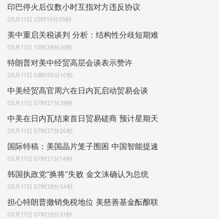
印巴停火后仅数小时互指对方违反协议
05月11日 22时15分55秒
美中重启关税谈判 分析：结构性分歧短期难
05月11日 10时38分26秒
特朗普对美中经贸高层会谈表示赞许
05月11日 08时50分10秒
中美经贸高官周六在日内瓦启动贸易会谈
05月11日 07时27分28秒
中美在日内瓦结束首日贸易磋商 预计星期天
05月11日 07时27分20秒
国际特稿：美国晶片笼子围困 中国智能提速
05月11日 07时27分14秒
韩国执政党“换将”失败 金文洙确认为总统
05月11日 07时26分54秒
担心特朗普撤销免税地位 美慈善基金酝酿联
05月11日 07时26分51秒