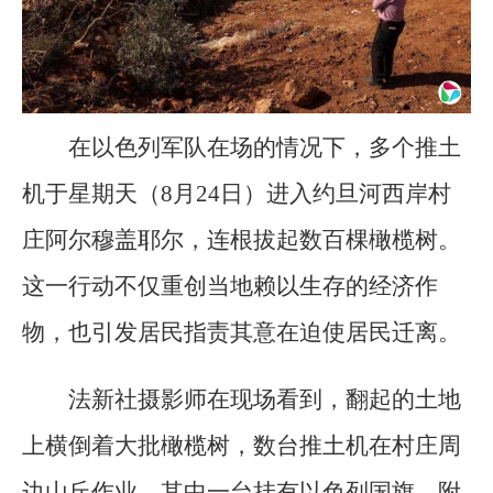
在以色列军队在场的情况下，多个推土
机于星期天（8月24日）进入约旦河西岸村
庄阿尔穆盖耶尔，连根拔起数百棵橄榄树。
这一行动不仅重创当地赖以生存的经济作
物，也引发居民指责其意在迫使居民迁离。
法新社摄影师在现场看到，翻起的土地
上横倒着大批橄榄树，数台推土机在村庄周
边山丘作业，其中一台挂有以色列国旗，附