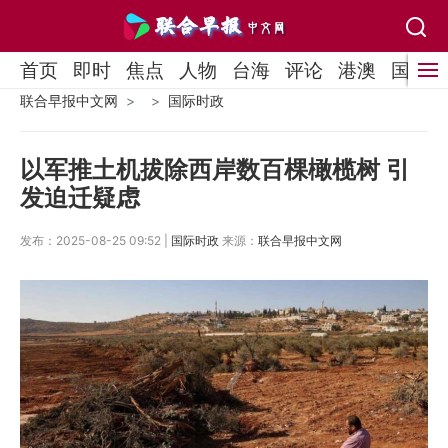
首页
即时
焦点
人物
台海
评论
港澳
国际
联合早报中文网
国际时政
以军推土机拔除西岸数百棵橄榄树 引
发迫迁疑虑
发布：2025-08-25 09:52 |
国际时政
来源：
联合早报中文网