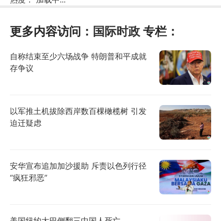
更多内容访问：
国际时政
专栏：
自称结束至少六场战争 特朗普和平成就
存争议
以军推土机拔除西岸数百棵橄榄树 引发
迫迁疑虑
安华宣布追加加沙援助 斥责以色列行径
“疯狂邪恶”
美国纽约大巴侧翻三中国人死亡