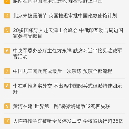
越南在南中国海填海造地 规模快赶上中国
3
北京未披露细节 英国推迟审批中国伦敦使馆计划
4
20多国领导人赴天津上合峰会 中俄印互动与周边国
5
家参与受瞩目
中央军委办公厅主任方永祥 缺席习近平接见驻藏军
6
官活动
中国九三阅兵完成最后一次演练 预演全部流程
7
李在明推务实外交 不出席中国阅兵式但派特使团示
8
好
黄河在建“世界第一跨”桥梁坍塌致12死四失联
9
大连科技学院被曝全员停发工资 学校被执行超35亿
10