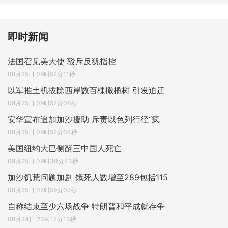
即时新闻
法国召见美大使 驳斥反犹指控
08月25日 09时52分11秒
以军推土机拔除西岸数百棵橄榄树 引发迫迁
08月25日 09时52分08秒
安华宣布追加加沙援助 斥责以色列行径“疯
08月25日 09时52分04秒
美国纽约大巴侧翻三中国人死亡
08月25日 09时30分43秒
加沙饥荒问题加剧 饿死人数增至289包括115
08月25日 07时59分07秒
自称结束至少六场战争 特朗普和平成就存争
08月24日 23时12分13秒