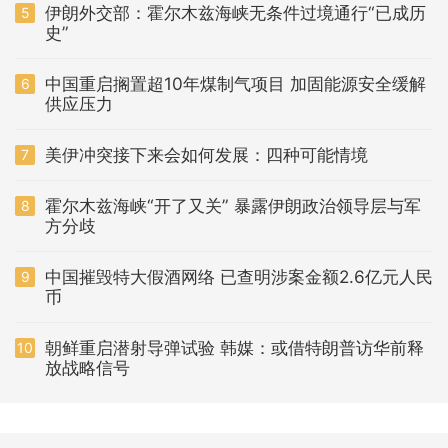
伊朗外交部：霍尔木兹海峡无条件过境通行“已成历
5
史”
中国重启搁置超10年煤制气项目 加固能源安全缓解
6
供应压力
美伊冲突接下来会如何发展：四种可能情境
7
霍尔木兹海峡“开了又关” 暴露伊朗政治领导层与军
8
方分歧
中国摧毁特大假酒网络 已查明涉案金额2.6亿元人民
9
币
朝鲜重启潜射导弹试验 韩媒：或借特朗普访华前释
10
放战略信号