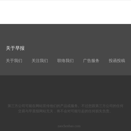
关于早报
关于我们
关注我们
联络我们
广告服务
投函投稿
第三方公司可能在网站宣传他们的产品或服务。不过您跟第三方公司的任何
交易与早晨报网站无关，将不会对可能引起的任何损失负责。
zaochenbao.com