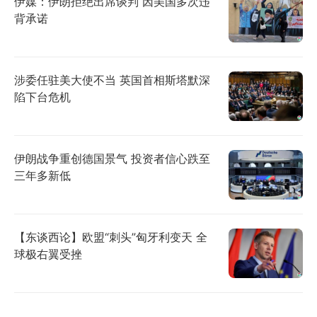
伊媒：伊朗拒绝出席谈判 因美国多次违
背承诺
涉委任驻美大使不当 英国首相斯塔默深
陷下台危机
伊朗战争重创德国景气 投资者信心跌至
三年多新低
【东谈西论】欧盟“刺头”匈牙利变天 全
球极右翼受挫