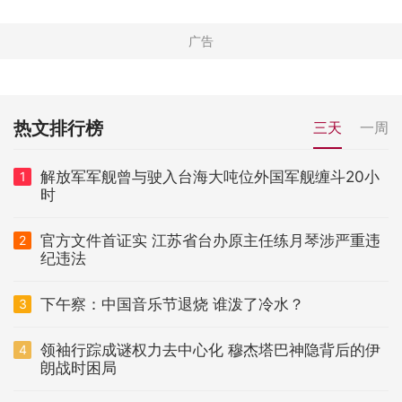
热文排行榜
三天
一周
解放军军舰曾与驶入台海大吨位外国军舰缠斗20小
1
时
官方文件首证实 江苏省台办原主任练月琴涉严重违
2
纪违法
下午察：中国音乐节退烧 谁泼了冷水？
3
领袖行踪成谜权力去中心化 穆杰塔巴神隐背后的伊
4
朗战时困局